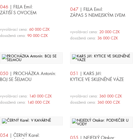
046
| FILLA Emil:
047
| FILLA Emil:
ZÁTIŠÍ S OVOCEM
ZÁPAS S NEMEJSKÝM LVEM
vyvolávací cena:
60 000 CZK
vyvolávací cena:
20 000 CZK
dosažená cena:
90 000 CZK
dosažená cena:
36 000 CZK
050
| PROCHÁZKA Antonín:
051
| KARS Jiří:
BOJ SE ŠELMOU
KYTICE VE SKLENĚNÉ VÁZE
vyvolávací cena:
140 000 CZK
vyvolávací cena:
360 000 CZK
dosažená cena:
140 000 CZK
dosažená cena:
360 000 CZK
054
| ČERNÝ Karel:
055
| NEJEDLÝ Otakar: