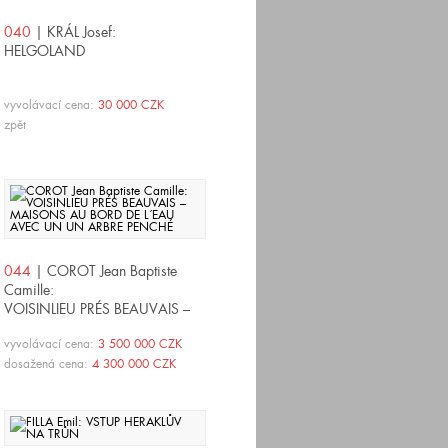
040
| KRÁL Josef:
HELGOLAND
vyvolávací cena:
30 000 CZK
zpět
044
| COROT Jean Baptiste
Camille:
VOISINLIEU PRÉS BEAUVAIS –
MAISONS AU BORD DE L´EAU
vyvolávací cena:
3 500 000 CZK
AVEC UN UN ARBRE PENCHÉ
dosažená cena:
4 300 000 CZK