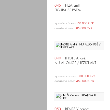
045
| FILLA Emil:
FIGURA SE PSEM
vyvolávací cena:
60 000 CZK
dosažená cena:
85 000 CZK
049
| LHOTE André:
NU ALLONGÉ / LEŽÍCÍ AKT
vyvolávací cena:
380 000 CZK
dosažená cena:
460 000 CZK
053
| BENEŠ Vincenc: