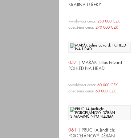
KRAJINA U ŘEKY
vyvolávací cena:
250 000 CZK
dosažená cena:
270 000 CZK
057
| MAŘÁK Julius Edvard:
POHLED NA HRAD
vyvolávací cena:
60 000 CZK
dosažená cena:
60 000 CZK
061
| PRUCHA Jindřich:
PORCELÁNOVÝ DŽBÁN