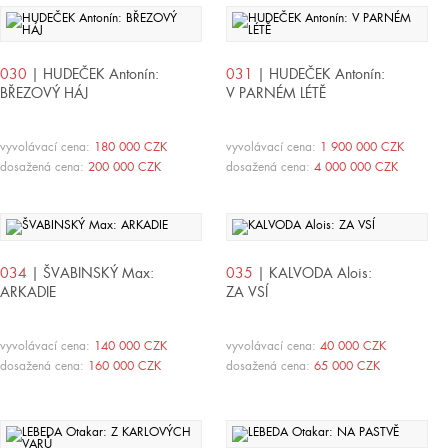
030
| HUDEČEK Antonín:
031
| HUDEČEK Antonín:
BŘEZOVÝ HÁJ
V PARNÉM LÉTĚ
vyvolávací cena:
180 000 CZK
vyvolávací cena:
1 900 000 CZK
dosažená cena:
200 000 CZK
dosažená cena:
4 000 000 CZK
034
| ŠVABINSKÝ Max:
035
| KALVODA Alois:
ARKADIE
ZA VSÍ
vyvolávací cena:
140 000 CZK
vyvolávací cena:
40 000 CZK
dosažená cena:
160 000 CZK
dosažená cena:
65 000 CZK