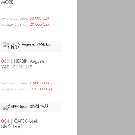
MOŘE
vyvolávací cena:
60 000 CZK
dosažená cena:
120 000 CZK
060
| HERBIN Auguste:
VASE DE FLEURS
vyvolávací cena:
1 500 000 CZK
dosažená cena:
1 750 000 CZK
064
| ČAPEK Josef:
DÍVČÍ TVÁŘ