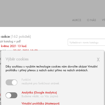
AUKCE
O NÁS
V
á aukce
(162 položek)
zit katalog v pdf
 května 2021 13 hod.
itních cen:
22.05. 2021 18:59
Výběr cookies
X
EFONU NEBO ZADAT PEVNOU LIMITNÍ CENU
OVOU, +420 602 293 023,
aukce@europeanarts.cz
Díky souhlasu s využitím technologie cookies nám dovolíte ukázat Virtuální
prohlídku i přímý přenos z našich aukcí přímo na našich stránkách.
Funkční
nezbytné pro funkčnost stránek
003
| CABANEL Alexandr:
Analytika (Google Analytics)
002
| MÁNES Josef:
Budeme vědět, co Vás zajímá
STUDIE EVY Z CYKLU
PORTRÉT PANÍ ALOISIE
ZTRACENÝ RÁJ
TASCHKOVÉ ROZENÉ
Virtuální prohlídka (Matterport)