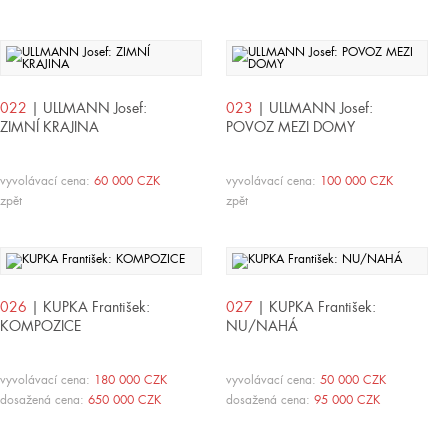
022
| ULLMANN Josef:
023
| ULLMANN Josef:
ZIMNÍ KRAJINA
POVOZ MEZI DOMY
vyvolávací cena:
60 000 CZK
vyvolávací cena:
100 000 CZK
zpět
zpět
026
| KUPKA František:
027
| KUPKA František:
KOMPOZICE
NU/NAHÁ
vyvolávací cena:
180 000 CZK
vyvolávací cena:
50 000 CZK
dosažená cena:
650 000 CZK
dosažená cena:
95 000 CZK