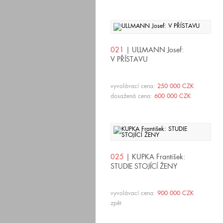
021
| ULLMANN Josef:
V PŘÍSTAVU
vyvolávací cena:
250 000 CZK
dosažená cena:
600 000 CZK
025
| KUPKA František:
STUDIE STOJÍCÍ ŽENY
vyvolávací cena:
900 000 CZK
zpět