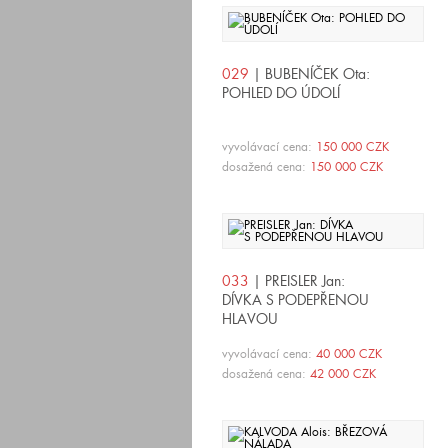
029
| BUBENÍČEK Ota:
POHLED DO ÚDOLÍ
vyvolávací cena:
150 000 CZK
dosažená cena:
150 000 CZK
033
| PREISLER Jan:
DÍVKA S PODEPŘENOU
HLAVOU
vyvolávací cena:
40 000 CZK
dosažená cena:
42 000 CZK