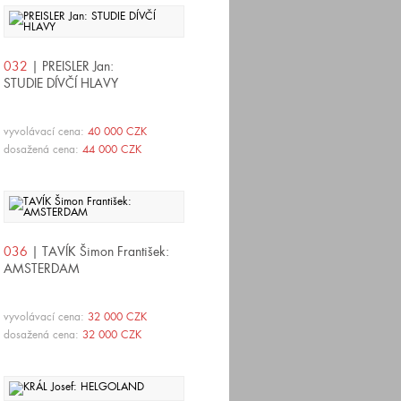
032
| PREISLER Jan:
STUDIE DÍVČÍ HLAVY
vyvolávací cena:
40 000 CZK
dosažená cena:
44 000 CZK
036
| TAVÍK Šimon František:
AMSTERDAM
vyvolávací cena:
32 000 CZK
dosažená cena:
32 000 CZK