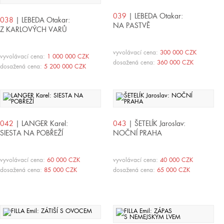
039
| LEBEDA Otakar:
038
| LEBEDA Otakar:
NA PASTVĚ
Z KARLOVÝCH VARŮ
vyvolávací cena:
300 000 CZK
vyvolávací cena:
1 000 000 CZK
dosažená cena:
360 000 CZK
dosažená cena:
5 200 000 CZK
042
| LANGER Karel:
043
| ŠETELÍK Jaroslav:
SIESTA NA POBŘEŽÍ
NOČNÍ PRAHA
vyvolávací cena:
60 000 CZK
vyvolávací cena:
40 000 CZK
dosažená cena:
85 000 CZK
dosažená cena:
65 000 CZK