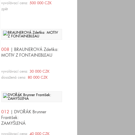
vyvolávací cena:
500 000 CZK
zpět
008
| BRAUNEROVÁ Zdeňka:
MOTIV Z FONTAINEBLEAU
vyvolávací cena:
30 000 CZK
dosažená cena:
80 000 CZK
012
| DVOŘÁK Brunner
František:
ZAMYŠLENÁ
vyvolávací cena:
40 000 CZK