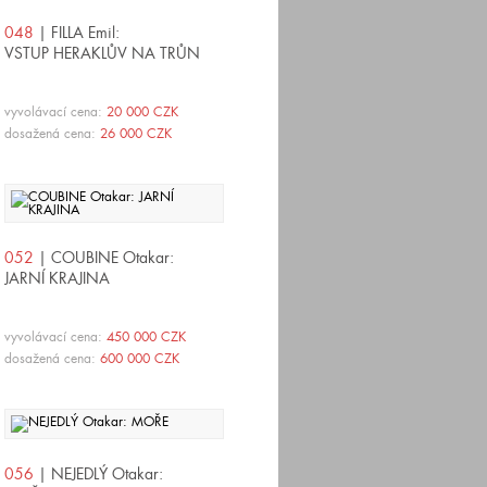
048
| FILLA Emil:
VSTUP HERAKLŮV NA TRŮN
vyvolávací cena:
20 000 CZK
dosažená cena:
26 000 CZK
052
| COUBINE Otakar:
JARNÍ KRAJINA
vyvolávací cena:
450 000 CZK
dosažená cena:
600 000 CZK
056
| NEJEDLÝ Otakar: