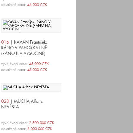
dosažená cena:
46 000 CZK
016
| KAVÁN František:
RÁNO V PAHORKATINĚ
(RÁNO NA VYSOČINĚ)
vyvolávací cena:
45 000 CZK
dosažená cena:
45 000 CZK
020
| MUCHA Alfons:
NEVĚSTA
vyvolávací cena:
2 500 000 CZK
dosažená cena:
8 000 000 CZK