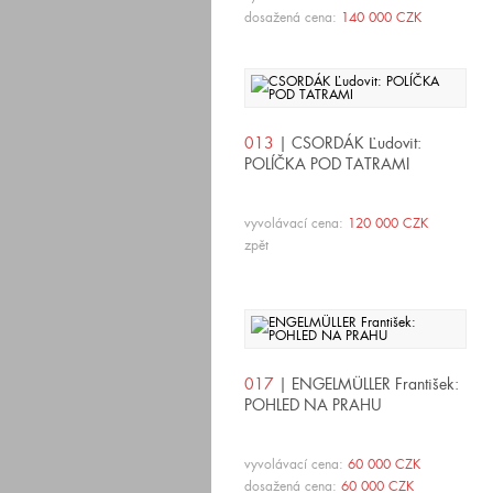
dosažená cena:
140 000 CZK
013
| CSORDÁK Ľudovit:
POLÍČKA POD TATRAMI
vyvolávací cena:
120 000 CZK
zpět
017
| ENGELMÜLLER František:
POHLED NA PRAHU
vyvolávací cena:
60 000 CZK
dosažená cena:
60 000 CZK