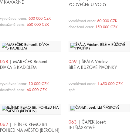
V KAVÁRNĚ
PODVEČER U VODY
vyvolávací cena:
600 000 CZK
vyvolávací cena:
60 000 CZK
dosažená cena:
650 000 CZK
dosažená cena:
150 000 CZK
058
| MAREČEK Bohumil:
059
| ŠPÁLA Václav:
DÍVKA S KADIDLEM
BÍLÉ A RŮŽOVÉ PIVOŇKY
vyvolávací cena:
10 000 CZK
vyvolávací cena:
1 450 000 CZK
dosažená cena:
60 000 CZK
zpět
063
| ČAPEK Josef:
062
| JELÍNEK REMO Jiří:
LETŇÁSKOVÉ
POHLED NA MĚSTO (BEROUN)