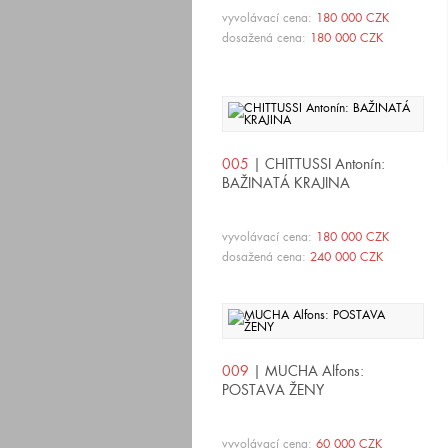
vyvolávací cena:
180 000 CZK
dosažená cena:
180 000 CZK
005
| CHITTUSSI Antonín:
BAŽINATÁ KRAJINA
vyvolávací cena:
180 000 CZK
dosažená cena:
240 000 CZK
009
| MUCHA Alfons:
POSTAVA ŽENY
vyvolávací cena:
60 000 CZK