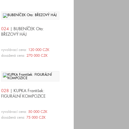
024
| BUBENÍČEK Ota:
BŘEZOVÝ HÁJ
vyvolávací cena:
120 000 CZK
dosažená cena:
270 000 CZK
028
| KUPKA František:
FIGURÁLNÍ KOMPOZICE
vyvolávací cena:
50 000 CZK
dosažená cena:
75 000 CZK