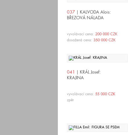
037
| KALVODA Alois:
BŘEZOVÁ NÁLADA
vyvolávací cena:
200 000 CZK
dosažená cena:
350 000 CZK
041
| KRÁL Josef:
KRAJINA
vyvolávací cena:
55 000 CZK
zpět