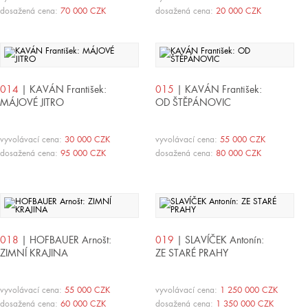
dosažená cena:
70 000 CZK
dosažená cena:
20 000 CZK
014
| KAVÁN František:
015
| KAVÁN František:
MÁJOVÉ JITRO
OD ŠTĚPÁNOVIC
vyvolávací cena:
30 000 CZK
vyvolávací cena:
55 000 CZK
dosažená cena:
95 000 CZK
dosažená cena:
80 000 CZK
018
| HOFBAUER Arnošt:
019
| SLAVÍČEK Antonín:
ZIMNÍ KRAJINA
ZE STARÉ PRAHY
vyvolávací cena:
55 000 CZK
vyvolávací cena:
1 250 000 CZK
dosažená cena:
60 000 CZK
dosažená cena:
1 350 000 CZK