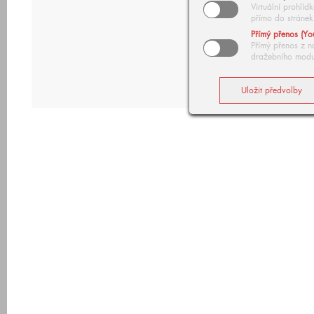
Virtuální prohlí
přímo do stránek
Přímý přenos (Yo
Přímý přenos z n
dražebního modu