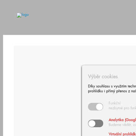
Výběr cookies
Díky souhlasu s využitím tech
prohlídku i přímý přenos z na
Funkční
nezbytné pro fun
Analytika (Googl
Budeme vědět, c
Virtuální prohlíd