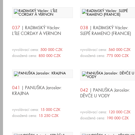
037
| RADIMSKÝ Václav:
038
| RADIMSKÝ Václav:
L´ÎLE CORDAY À VERNON
SLEPÉ RAMENO (FRANCIE)
vyvolávací cena:
500 000 CZK
vyvolávací cena:
560 000 CZK
dosažená cena:
850 000 CZK
dosažená cena:
775 000 CZK
041
| PANUŠKA Jaroslav:
042
| PANUŠKA Jaroslav:
KRAJINA
DĚVČE U VODY
vyvolávací cena:
15 000 CZK
vyvolávací cena:
120 000 CZK
dosažená cena:
15 250 CZK
dosažená cena:
190 000 CZK