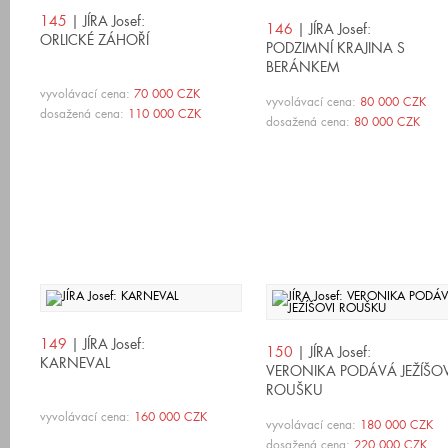
145
| JÍRA Josef:
146
| JÍRA Josef:
ORLICKÉ ZÁHOŘÍ
PODZIMNÍ KRAJINA S
BERÁNKEM
vyvolávací cena:
70 000 CZK
vyvolávací cena:
80 000 CZK
dosažená cena:
110 000 CZK
dosažená cena:
80 000 CZK
149
| JÍRA Josef:
150
| JÍRA Josef:
KARNEVAL
VERONIKA PODÁVÁ JEŽÍŠOV
ROUŠKU
vyvolávací cena:
160 000 CZK
vyvolávací cena:
180 000 CZK
dosažená cena:
220 000 CZK