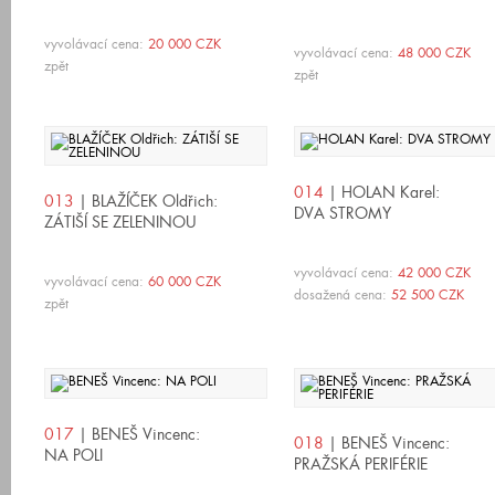
vyvolávací cena:
20 000 CZK
vyvolávací cena:
48 000 CZK
zpět
zpět
014
| HOLAN Karel:
013
| BLAŽÍČEK Oldřich:
DVA STROMY
ZÁTIŠÍ SE ZELENINOU
vyvolávací cena:
42 000 CZK
vyvolávací cena:
60 000 CZK
dosažená cena:
52 500 CZK
zpět
017
| BENEŠ Vincenc:
018
| BENEŠ Vincenc:
NA POLI
PRAŽSKÁ PERIFÉRIE