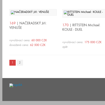
169
| NAČERADSKÝ Jiří:
170
| RITTSTEIN Michael:
VENUŠE
KOULE - DUEL
vyvolávací cena:
60 000 CZK
vyvolávací cena:
175 000 CZK
dosažená cena:
62 500 CZK
zpět
1
2