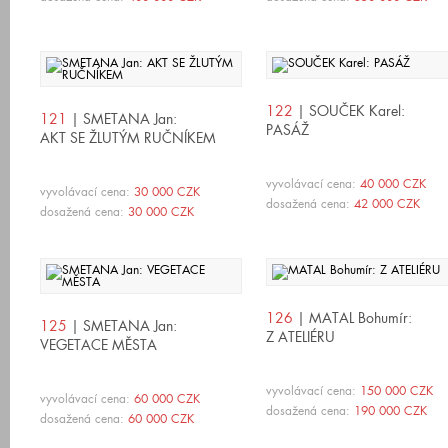
122
| SOUČEK Karel:
121
| SMETANA Jan:
PASÁŽ
AKT SE ŽLUTÝM RUČNÍKEM
vyvolávací cena:
40 000 CZK
vyvolávací cena:
30 000 CZK
dosažená cena:
42 000 CZK
dosažená cena:
30 000 CZK
126
| MATAL Bohumír:
125
| SMETANA Jan:
Z ATELIÉRU
VEGETACE MĚSTA
vyvolávací cena:
150 000 CZK
vyvolávací cena:
60 000 CZK
dosažená cena:
190 000 CZK
dosažená cena:
60 000 CZK