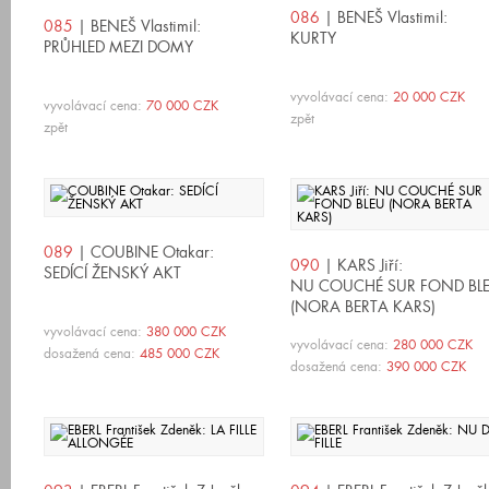
086
| BENEŠ Vlastimil:
085
| BENEŠ Vlastimil:
KURTY
PRŮHLED MEZI DOMY
vyvolávací cena:
20 000 CZK
vyvolávací cena:
70 000 CZK
zpět
zpět
089
| COUBINE Otakar:
090
| KARS Jiří:
SEDÍCÍ ŽENSKÝ AKT
NU COUCHÉ SUR FOND BL
(NORA BERTA KARS)
vyvolávací cena:
380 000 CZK
vyvolávací cena:
280 000 CZK
dosažená cena:
485 000 CZK
dosažená cena:
390 000 CZK