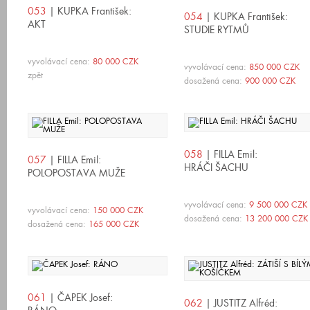
053
| KUPKA František:
054
| KUPKA František:
AKT
STUDIE RYTMŮ
vyvolávací cena:
80 000 CZK
vyvolávací cena:
850 000 CZK
zpět
dosažená cena:
900 000 CZK
058
| FILLA Emil:
057
| FILLA Emil:
HRÁČI ŠACHU
POLOPOSTAVA MUŽE
vyvolávací cena:
9 500 000 CZK
vyvolávací cena:
150 000 CZK
dosažená cena:
13 200 000 CZK
dosažená cena:
165 000 CZK
061
| ČAPEK Josef:
062
| JUSTITZ Alfréd: