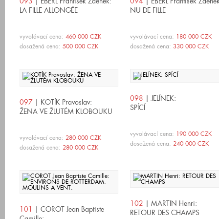
093
| EBERL František Zdeněk:
094
| EBERL František Zdeněk
LA FILLE ALLONGÉE
NU DE FILLE
vyvolávací cena:
460 000 CZK
vyvolávací cena:
180 000 CZK
dosažená cena:
500 000 CZK
dosažená cena:
330 000 CZK
098
| JELÍNEK:
097
| KOTÍK Pravoslav:
SPÍCÍ
ŽENA VE ŽLUTÉM KLOBOUKU
vyvolávací cena:
190 000 CZK
vyvolávací cena:
280 000 CZK
dosažená cena:
240 000 CZK
dosažená cena:
280 000 CZK
102
| MARTIN Henri:
101
| COROT Jean Baptiste
RETOUR DES CHAMPS
Camille: