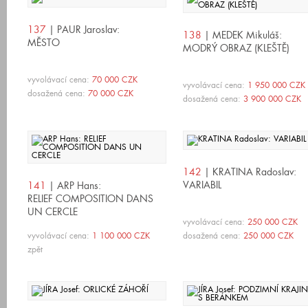
137
| PAUR Jaroslav:
138
| MEDEK Mikuláš:
MĚSTO
MODRÝ OBRAZ (KLEŠTĚ)
vyvolávací cena:
70 000 CZK
vyvolávací cena:
1 950 000 CZK
dosažená cena:
70 000 CZK
dosažená cena:
3 900 000 CZK
142
| KRATINA Radoslav:
VARIABIL
141
| ARP Hans:
RELIEF COMPOSITION DANS
UN CERCLE
vyvolávací cena:
250 000 CZK
vyvolávací cena:
1 100 000 CZK
dosažená cena:
250 000 CZK
zpět