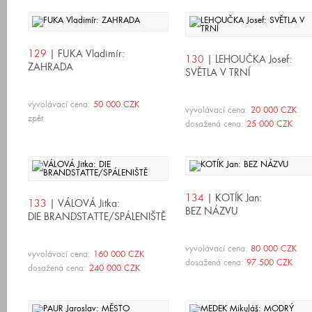
129
| FUKA Vladimír:
130
| LEHOUČKA Josef:
ZAHRADA
SVĚTLA V TRNÍ
vyvolávací cena:
50 000 CZK
vyvolávací cena:
20 000 CZK
zpět
dosažená cena:
25 000 CZK
134
| KOTÍK Jan:
133
| VÁLOVÁ Jitka:
BEZ NÁZVU
DIE BRANDSTATTE/SPÁLENIŠTĚ
vyvolávací cena:
80 000 CZK
vyvolávací cena:
160 000 CZK
dosažená cena:
97 500 CZK
dosažená cena:
240 000 CZK