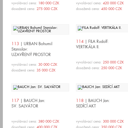
vyvolávací cena:
180 000 CZK
vyvolávací cena:
420 000 CZK
dosažená cena:
275 000 CZK
dosažená cena:
450 000 CZK
114
| FILA Rudolf:
113
| URBAN Bohumil
VERTIKÁLA II.
Stanislav:
UZAVŘENÝ PROSTOR
vyvolávací cena:
250 000 CZK
vyvolávací cena:
30 000 CZK
dosažená cena:
250 000 CZK
dosažená cena:
35 000 CZK
117
| BAUCH Jan:
118
| BAUCH Jan:
SV. SALVÁTOR
SEDÍCÍ AKT
vyvolávací cena:
380 000 CZK
vyvolávací cena:
300 000 CZK
dosažená cena:
400 000 CZK
dosažená cena:
350 000 CZK