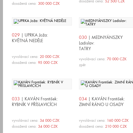
dosažená cena:
52 500 CZK
dosažená cena:
300 000 CZK
029
| UPRKA Joža:
030
| MEDNYÁNSZKY
KVĚTNÁ NEDĚLE
Ladislav:
TATRY
vyvolávací cena:
20 000 CZK
vyvolávací cena:
70 000 CZK
dosažená cena:
95 000 CZK
zpět
033
| KAVÁN František:
034
| KAVÁN František:
RYBNÍK V PŘÍSLAVICÍCH
ZIMNÍ RÁNO U OSADY
vyvolávací cena:
34 000 CZK
vyvolávací cena:
160 000 CZK
dosažená cena:
34 000 CZK
dosažená cena:
210 000 CZK