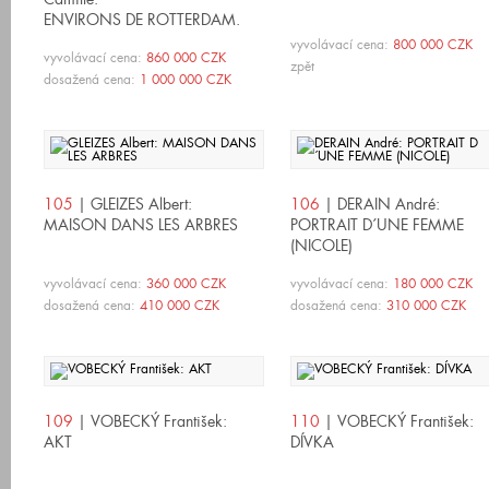
ENVIRONS DE ROTTERDAM.
MOULINS A VENT.
vyvolávací cena:
800 000 CZK
vyvolávací cena:
860 000 CZK
zpět
dosažená cena:
1 000 000 CZK
105
| GLEIZES Albert:
106
| DERAIN André:
MAISON DANS LES ARBRES
PORTRAIT D´UNE FEMME
(NICOLE)
vyvolávací cena:
360 000 CZK
vyvolávací cena:
180 000 CZK
dosažená cena:
410 000 CZK
dosažená cena:
310 000 CZK
109
| VOBECKÝ František:
110
| VOBECKÝ František:
AKT
DÍVKA