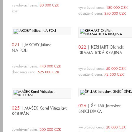
vyvolávací cena:
80 000 CZK
vyvolávací cena:
180 000 CZK
zpět
dosažená cena:
340 000 CZK
021
| JAKOBY Július:
022
| KERHART Oldřich:
NA POLI
DRAMATICKÁ KRAJINA
vyvolávací cena:
440 000 CZK
vyvolávací cena:
50 000 CZK
dosažená cena:
525 000 CZK
dosažená cena:
72 500 CZK
026
| ŠPILLAR Jaroslav:
025
| MAŠEK Karel Vítězslav:
SNÍCÍ DÍVKA
KOUPÁNÍ
vyvolávací cena:
20 000 CZK
vyvolávací cena:
200 000 CZK