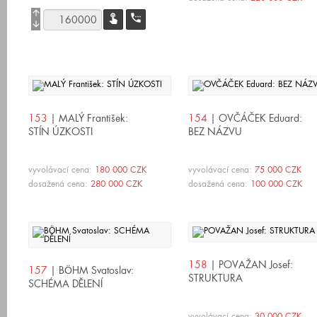
arrow_upward
touch_app
settings_phone
arrow_downward
153
| MALÝ František:
154
| OVČÁČEK Eduard:
STÍN ÚZKOSTI
BEZ NÁZVU
vyvolávací cena:
180 000 CZK
vyvolávací cena:
75 000 CZK
dosažená cena:
280 000 CZK
dosažená cena:
100 000 CZK
158
| POVAŽAN Josef:
157
| BÖHM Svatoslav:
STRUKTURA
SCHÉMA DĚLENÍ
vyvolávací cena:
30 000 CZK