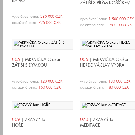
RÁNO
ZÁTIŠÍ S BÍLÝM KOŠÍČKEM
vyvolávací cena:
280 000 CZK
vyvolávací cena:
1 500 000 CZK
dosažená cena:
775 000 CZK
dosažená cena:
1 900 000 CZK
065
| MRKVIČKA Otakar:
066
| MRKVIČKA Otakar:
ZÁTIŠÍ S DÝMKOU
HEREC VÁCLAV VYDRA
vyvolávací cena:
120 000 CZK
vyvolávací cena:
180 000 CZK
dosažená cena:
160 000 CZK
dosažená cena:
180 000 CZK
069
| ZRZAVÝ Jan:
070
| ZRZAVÝ Jan:
HOŘE
MEDITACE