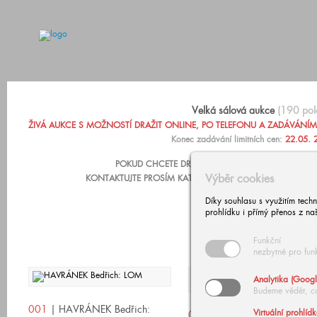
Velká sálová aukce
(190 pol
ŽIVÁ AUKCE S MOŽNOSTÍ DRAŽIT ONLINE, PO TELEFONU A ZADÁVÁNÍM LIM
Konec zadávání limitních cen:
22.05. 
POKUD CHCETE DRAŽIT PO TELEFONU NEBO ZADA
Výběr cookies
KONTAKTUJTE PROSÍM KATARÍNU ZÁRUBOVOU, +420 602
Díky souhlasu s využitím tech
prohlídku i přímý přenos z na
Funkční
nezbytné pro fun
Analytika (Googl
Budeme vědět, c
001
| HAVRÁNEK Bedřich:
Virtuální prohlíd
002
| NOWOPACKÝ Jan: