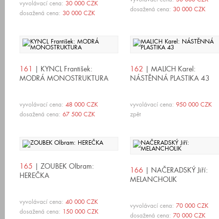
vyvolávací cena:
30 000 CZK
dosažená cena:
30 000 CZK
dosažená cena:
30 000 CZK
161
| KYNCL František:
162
| MALICH Karel:
MODRÁ MONOSTRUKTURA
NÁSTĚNNÁ PLASTIKA 43
vyvolávací cena:
48 000 CZK
vyvolávací cena:
950 000 CZK
dosažená cena:
67 500 CZK
zpět
165
| ZOUBEK Olbram:
166
| NAČERADSKÝ Jiří:
HEREČKA
MELANCHOLIK
vyvolávací cena:
40 000 CZK
vyvolávací cena:
70 000 CZK
dosažená cena:
150 000 CZK
dosažená cena:
70 000 CZK