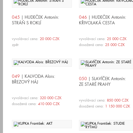
045
| HUDEČEK Antonín:
046
| HUDEČEK Antonín:
STRÁŇ S ROKLÍ
KŘIVOLAKÁ CESTA
vyvolávací cena:
20 000 CZK
vyvolávací cena:
25 000 CZK
zpět
dosažená cena:
25 000 CZK
049
| KALVODA Alois:
050
| SLAVÍČEK Antonín:
BŘEZOVÝ HÁJ
ZE STARÉ PRAHY
vyvolávací cena:
320 000 CZK
vyvolávací cena:
850 000 CZK
dosažená cena:
410 000 CZK
dosažená cena:
1 150 000 CZK