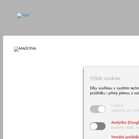
Výběr cookies
Díky souhlasu s využitím tech
prohlídku i přímý přenos z na
Funkční
nezbytné pro fun
Analytika (Googl
Budeme vědět, c
Virtuální prohlíd