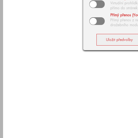
Virtuální prohlí
přímo do stránek
Přímý přenos (Yo
Přímý přenos z n
dražebního modu