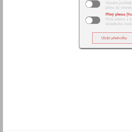
Virtuální prohlí
přímo do stránek
Přímý přenos (Yo
Přímý přenos z n
dražebního modu