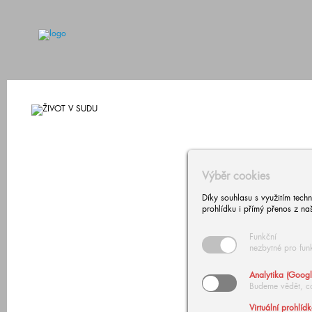
Výběr cookies
Díky souhlasu s využitím tech
prohlídku i přímý přenos z na
Funkční
nezbytné pro fun
Analytika (Googl
Budeme vědět, c
Virtuální prohlíd