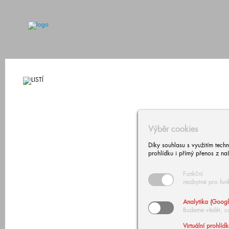
Výběr cookies
Díky souhlasu s využitím tech
prohlídku i přímý přenos z na
Funkční
nezbytné pro fun
Analytika (Googl
Budeme vědět, c
Virtuální prohlíd