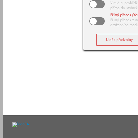
Virtuální prohlí
přímo do stránek
Přímý přenos (Yo
Přímý přenos z n
dražebního modu