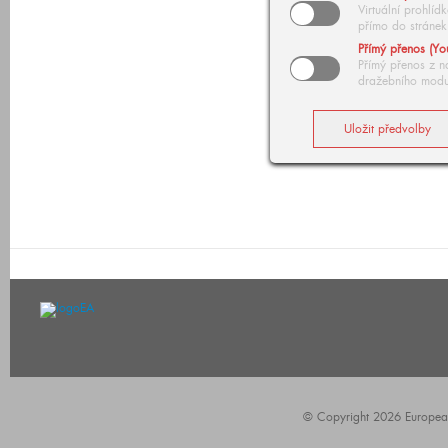
Virtuální prohlí
přímo do stránek
Přímý přenos (Yo
Přímý přenos z n
dražebního modu
© Copyright 2026 European A