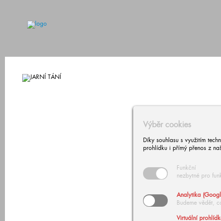
Výběr cookies
Díky souhlasu s využitím tech
prohlídku i přímý přenos z na
Funkční
nezbytné pro fun
Analytika (Googl
Budeme vědět, c
Virtuální prohlíd