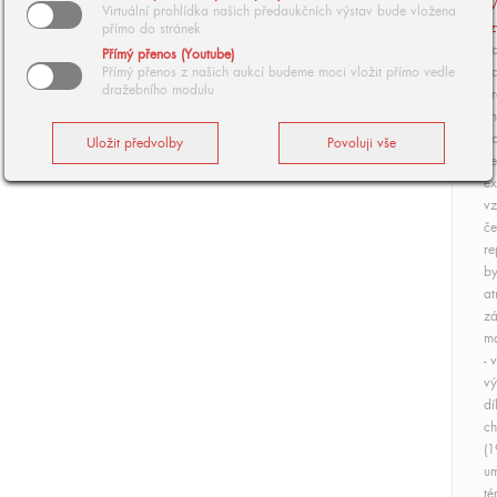
V
Virtuální prohlídka našich předaukčních výstav bude vložena
z
přímo do stránek
So
Přímý přenos (Youtube)
Přímý přenos z našich aukcí budeme moci vložit přímo vedle
pa
dražebního modulu
pr
jm
Vo
če
ex
vz
če
re
by
at
zá
ma
- 
vý
dí
ch
(1
um
té