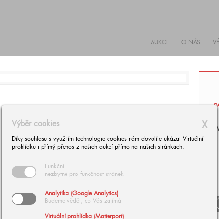
AUKCE
O NÁS
V
0
Výběr cookies
X
T
Díky souhlasu s využitím technologie cookies nám dovolíte ukázat Virtuální
prohlídku i přímý přenos z našich aukcí přímo na našich stránkách.
Funkční
nezbytné pro funkčnost stránek
Analytika (Google Analytics)
arrow
Budeme vědět, co Vás zajímá
arrow_
Virtuální prohlídka (Matterport)