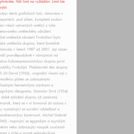
yhráváte, Váš limit
na vyžádání
. Limit lze
výšit.
ubor devíti grafických listů, rámováno v
spartách, pod sklem, kompletní soubor
ací všech výtvarných umělců z výše
enovaného uměleckého sdružení.
lné umělecké sdružení Tvrdohlaví byla
ská umělecká skupina, která formálně
istovala v letech 1987 až 2001. Její název
nikl pravděpodobně v návaznosti na
skou kuboexpresionistickou skupinu první
publiky Tvrdošíjní. Představiteli této skupiny
li Jiří David (1956) - originální vlastní styl s
mosférou pláten se zobrazenými
hadnými hermetickými stavbami a
gickými ideogramy, Stanislav Diviš (1954)
v době založení skupiny již uznávaný
tvarník, který se v ní formoval do autora s
ly vyznačující se sociální vybledlostí a
arakteristickou barevností, Michal Gabriel
960) - inspirující se egyptským a asyrským
ěním nebo zobrazující naopak současná
mata v tiché a prosté jednoduchosti,