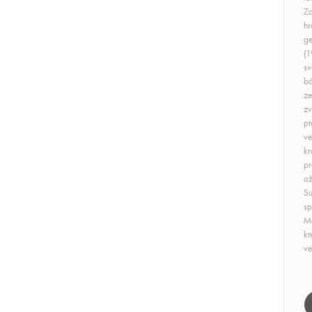
Zd
hr
ge
(1
sv
bá
ze
zv
pt
ve
kr
pr
ož
Su
sp
Ma
kt
ve