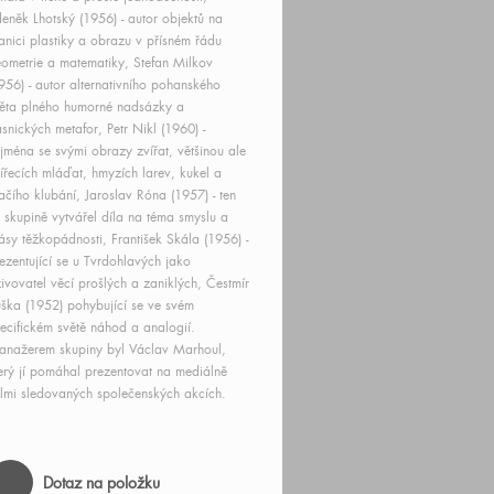
eněk Lhotský (1956) - autor objektů na
anici plastiky a obrazu v přísném řádu
ometrie a matematiky, Stefan Milkov
956) - autor alternativního pohanského
ěta plného humorné nadsázky a
snických metafor, Petr Nikl (1960) -
jména se svými obrazy zvířat, většinou ale
ířecích mláďat, hmyzích larev, kukel a
ačího klubání, Jaroslav Róna (1957) - ten
 skupině vytvářel díla na téma smyslu a
ásy těžkopádnosti, František Skála (1956) -
ezentující se u Tvrdohlavých jako
ivovatel věcí prošlých a zaniklých, Čestmír
ška (1952) pohybující se ve svém
ecifickém světě náhod a analogií.
nažerem skupiny byl Václav Marhoul,
erý jí pomáhal prezentovat na mediálně
lmi sledovaných společenských akcích.
Dotaz na položku