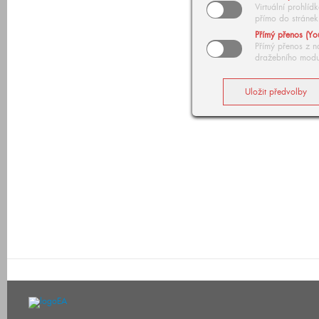
Virtuální prohlí
přímo do stránek
Přímý přenos (Yo
Přímý přenos z n
dražebního modu