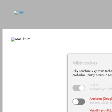
Výběr cookies
Díky souhlasu s využitím tech
prohlídku i přímý přenos z na
Funkční
nezbytné pro fun
Analytika (Googl
Budeme vědět, c
Virtuální prohlíd