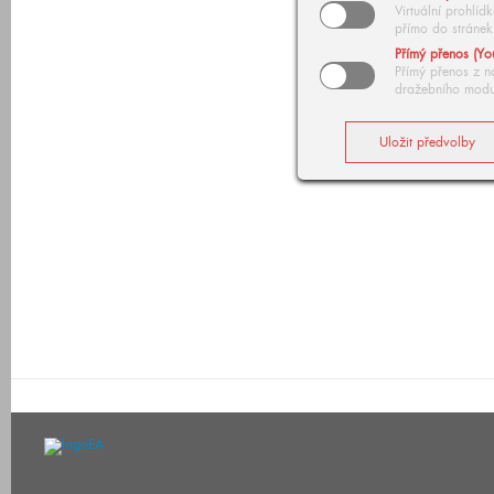
Virtuální prohlí
přímo do stránek
Přímý přenos (Yo
Přímý přenos z n
dražebního modu