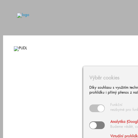
Výběr cookies
Díky souhlasu s využitím tech
prohlídku i přímý přenos z na
Funkční
nezbytné pro fun
Analytika (Googl
Budeme vědět, c
Virtuální prohlíd