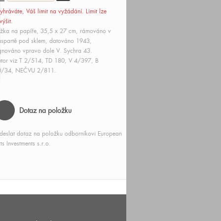
yhráváte, Váš limit
na vyžádání
. Limit lze
výšit.
žka na papíře, 35,5 x 27 cm, rámováno v
spartě pod sklem, datováno 1943,
gnováno vpravo dole V. Sychra 43.
tor viz T 2/514, TD 180, V 4/397, B
0/34, NEČVU 2/811.
Dotaz na položku
deslat dotaz na položku odborníkovi European
ts Investments s.r.o.