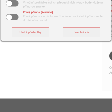
Virtuální prohlídka našich předaukčních výstav bude vložena
V
přímo do stránek
z
Přímý přenos (Youtube)
Tu
Přímý přenos z našich aukcí budeme moci vložit přímo vedle
dražebního modulu
pa
si
Au
1
O
Ar