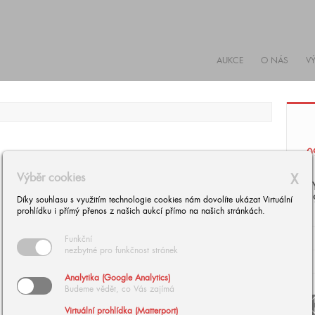
AUKCE
O NÁS
V
0
Výběr cookies
X
S
1
Díky souhlasu s využitím technologie cookies nám dovolíte ukázat Virtuální
prohlídku i přímý přenos z našich aukcí přímo na našich stránkách.
Funkční
nezbytné pro funkčnost stránek
Analytika (Google Analytics)
Budeme vědět, co Vás zajímá
arrow
Virtuální prohlídka (Matterport)
arrow_