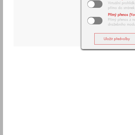
Virtuální prohlí
přímo do stránek
Přímý přenos (Yo
Přímý přenos z n
dražebního modu