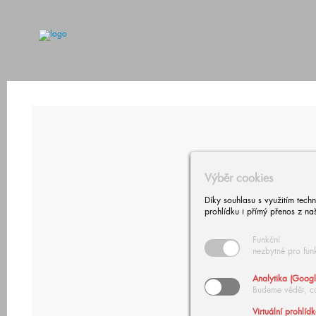
Výběr cookies
Díky souhlasu s využitím tech
prohlídku i přímý přenos z na
Funkční
nezbytné pro fun
Analytika (Googl
Budeme vědět, c
Virtuální prohlíd