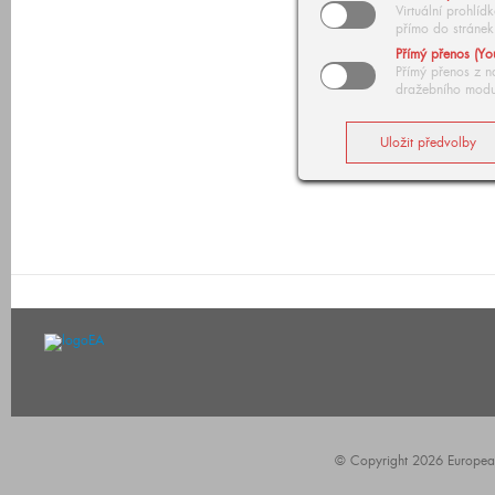
Virtuální prohlí
přímo do stránek
Přímý přenos (Yo
Přímý přenos z n
dražebního modu
© Copyright 2026 European A