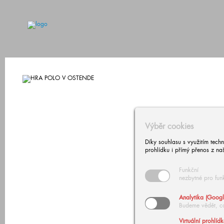
Výběr cookies
Díky souhlasu s využitím tech
prohlídku i přímý přenos z na
Funkční
nezbytné pro fun
Analytika (Googl
Budeme vědět, c
Virtuální prohlíd