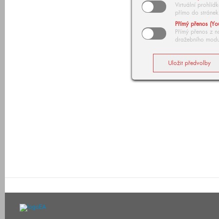
Virtuální prohlí
přímo do stránek
Přímý přenos (Yo
Přímý přenos z n
dražebního modu