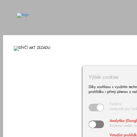
Výběr cookies
Díky souhlasu s využitím tech
prohlídku i přímý přenos z na
Funkční
nezbytné pro fun
Analytika (Googl
Budeme vědět, c
Virtuální prohlíd