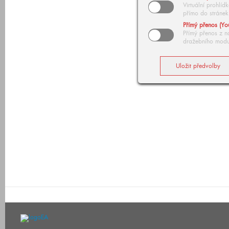
Virtuální prohlí
přímo do stránek
Přímý přenos (Yo
Přímý přenos z n
dražebního modu