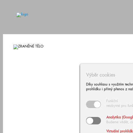
Výběr cookies
Díky souhlasu s využitím tech
prohlídku i přímý přenos z na
Funkční
nezbytné pro fun
Analytika (Googl
Budeme vědět, c
Virtuální prohlíd