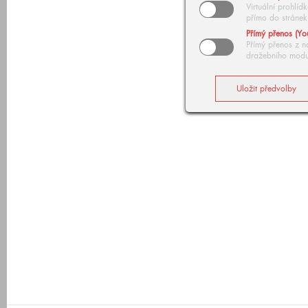
Virtuální prohlí
přímo do stránek
Přímý přenos (Yo
Přímý přenos z n
dražebního modu