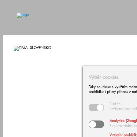
Výběr cookies
Díky souhlasu s využitím tech
prohlídku i přímý přenos z na
Funkční
nezbytné pro fun
Analytika (Googl
Budeme vědět, c
Virtuální prohlíd