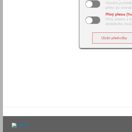
Virtuální prohlí
přímo do stránek
Přímý přenos (Yo
Přímý přenos z n
dražebního modu