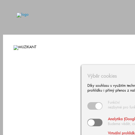
Výběr cookies
Díky souhlasu s využitím tech
prohlídku i přímý přenos z na
Funkční
nezbytné pro fun
Analytika (Googl
Budeme vědět, c
Virtuální prohlíd