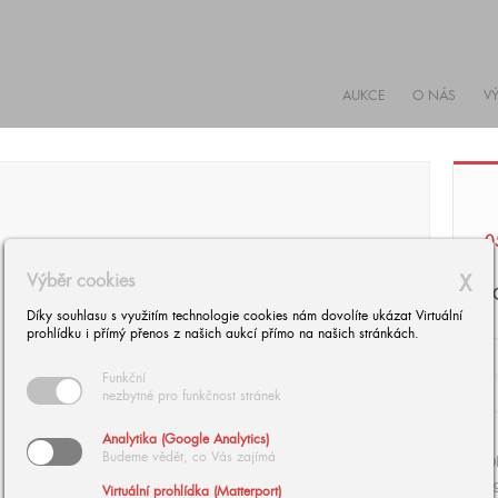
AUKCE
O NÁS
V
0
Výběr cookies
X
P
Díky souhlasu s využitím technologie cookies nám dovolíte ukázat Virtuální
prohlídku i přímý přenos z našich aukcí přímo na našich stránkách.
Funkční
nezbytné pro funkčnost stránek
Analytika (Google Analytics)
Budeme vědět, co Vás zajímá
Ol
si
Virtuální prohlídka (Matterport)