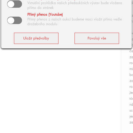
op
Virtuální prohlídka našich předaukčních výstav bude vložena
přímo do stránek
Přímý přenos (Youtube)
Po
Přímý přenos z našich aukcí budeme moci vložit přímo vedle
Mi
dražebního modulu
Gu
úz
ob
ča
za
ro
mi
b
zo
ro
Je
tó
ná
sc
je
za