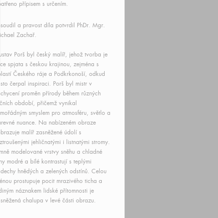
atřeno přípisem s určením.
soudil a pravost díla potvrdil PhDr. Mgr.
chael Zachař.
stav Porš byl český malíř, jehož tvorba je
ce spjata s českou krajinou, zejména s
lastí Českého ráje a Podkrkonoší, odkud
sto čerpal inspiraci. Porš byl mistr v
chycení proměn přírody během různých
čních období, přičemž vynikal
mořádným smyslem pro atmosféru, světlo a
arevné nuance. Na nabízeném obraze
brazuje malíř zasněžené údolí s
ztroušenými jehličnatými i listnatými stromy.
mně modelované vrstvy sněhu a chladné
ny modré a bílé kontrastují s teplými
dechy hnědých a zelených odstínů. Celou
énou prostupuje pocit mrazivého ticha a
diným náznakem lidské přítomnosti je
sněžená chalupa v levé části obrazu.