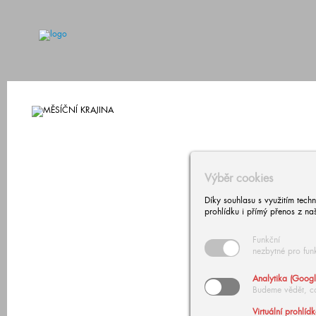
Výběr cookies
Díky souhlasu s využitím tech
prohlídku i přímý přenos z na
Funkční
nezbytné pro fun
Analytika (Googl
Budeme vědět, c
Virtuální prohlíd