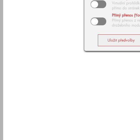
Virtuální prohlí
přímo do stránek
Přímý přenos (Yo
Přímý přenos z n
dražebního modu