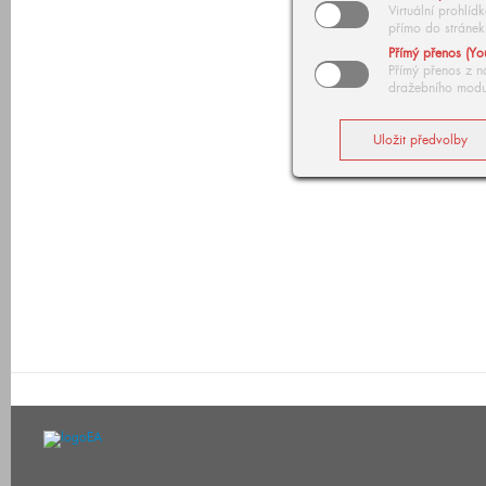
Virtuální prohlí
přímo do stránek
Přímý přenos (Yo
Přímý přenos z n
dražebního modu