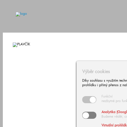
Výběr cookies
Díky souhlasu s využitím tech
prohlídku i přímý přenos z na
Funkční
nezbytné pro fun
Analytika (Googl
Budeme vědět, c
Virtuální prohlíd