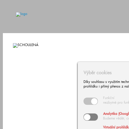
Výběr cookies
Díky souhlasu s využitím tech
prohlídku i přímý přenos z na
Funkční
nezbytné pro fun
Analytika (Googl
Budeme vědět, c
Virtuální prohlíd