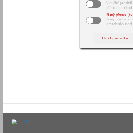
Virtuální prohlí
přímo do stránek
Přímý přenos (Yo
Přímý přenos z n
dražebního modu