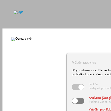
Výběr cookies
Díky souhlasu s využitím tech
prohlídku i přímý přenos z na
Funkční
nezbytné pro fun
Analytika (Googl
Budeme vědět, c
Virtuální prohlíd