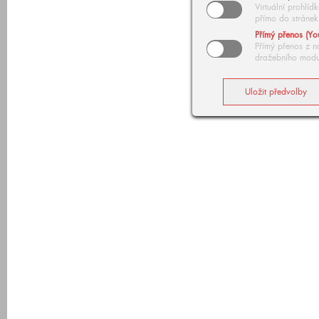
Virtuální prohlí
přímo do stránek
Přímý přenos (Yo
Přímý přenos z n
dražebního modu