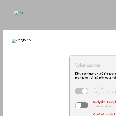
Výběr cookies
Díky souhlasu s využitím tech
prohlídku i přímý přenos z na
Funkční
nezbytné pro fun
Analytika (Googl
Budeme vědět, c
Virtuální prohlíd