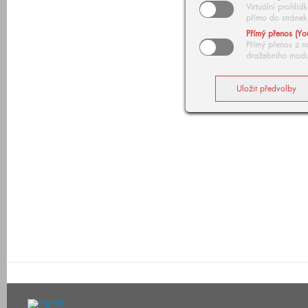
Virtuální prohlí
přímo do stránek
Přímý přenos (Yo
Přímý přenos z n
dražebního modu