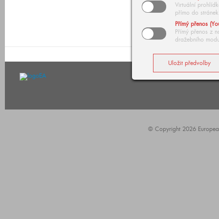
Virtuální prohlí
přímo do stránek
Přímý přenos (Yo
Přímý přenos z n
dražebního modu
© Copyright 2026 European A