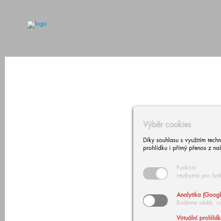
Výběr cookies
Díky souhlasu s využitím tech
prohlídku i přímý přenos z na
Funkční
nezbytné pro fun
Analytika (Googl
Budeme vědět, c
Virtuální prohlíd