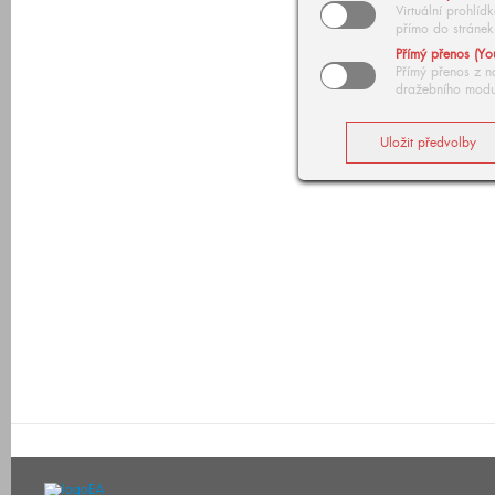
Virtuální prohlí
přímo do stránek
Přímý přenos (Yo
Přímý přenos z n
dražebního modu