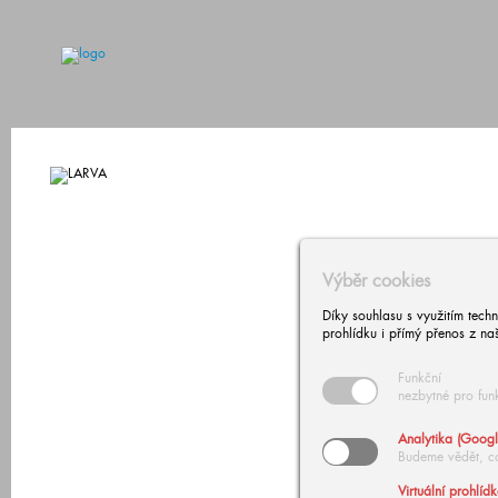
Výběr cookies
Díky souhlasu s využitím tech
prohlídku i přímý přenos z na
Funkční
nezbytné pro fun
Analytika (Googl
Budeme vědět, c
Virtuální prohlíd