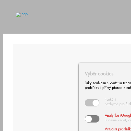
Výběr cookies
Díky souhlasu s využitím tech
prohlídku i přímý přenos z na
Funkční
nezbytné pro fun
Analytika (Googl
Budeme vědět, c
Virtuální prohlíd