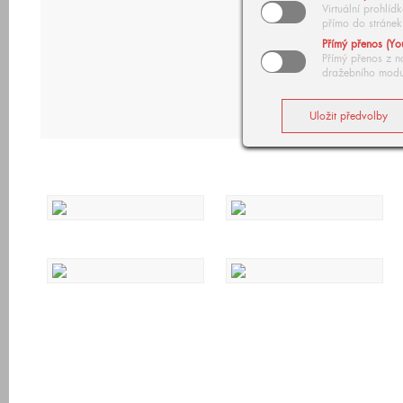
Virtuální prohlí
přímo do stránek
Přímý přenos (Yo
Přímý přenos z n
dražebního modu