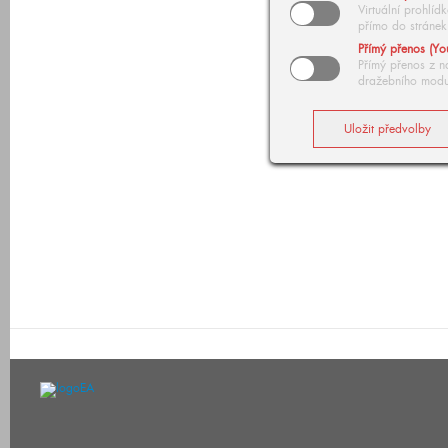
Virtuální prohlí
přímo do stránek
Přímý přenos (Yo
Přímý přenos z n
dražebního modu