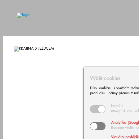
Výběr cookies
Díky souhlasu s využitím tech
prohlídku i přímý přenos z na
Funkční
nezbytné pro fun
Analytika (Googl
Budeme vědět, c
Virtuální prohlíd