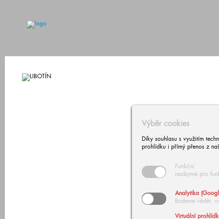
Výběr cookies
Díky souhlasu s využitím tech
prohlídku i přímý přenos z na
Funkční
nezbytné pro fun
Analytika (Googl
Budeme vědět, c
Virtuální prohlíd