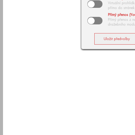
Virtuální prohlí
přímo do stránek
Přímý přenos (Yo
Přímý přenos z n
dražebního modu