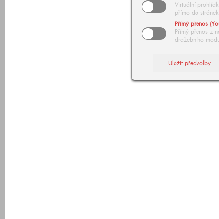
Virtuální prohlí
přímo do stránek
Přímý přenos (Yo
Přímý přenos z n
dražebního modu