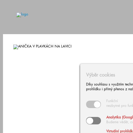
Výběr cookies
Díky souhlasu s využitím tech
prohlídku i přímý přenos z na
Funkční
nezbytné pro fun
Analytika (Googl
Budeme vědět, c
Virtuální prohlíd