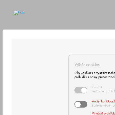
Výběr cookies
Díky souhlasu s využitím tech
prohlídku i přímý přenos z na
Funkční
nezbytné pro fun
Analytika (Googl
Budeme vědět, c
Virtuální prohlíd