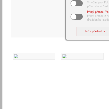
Virtuální prohlí
přímo do stránek
Přímý přenos (Yo
Přímý přenos z n
dražebního modu