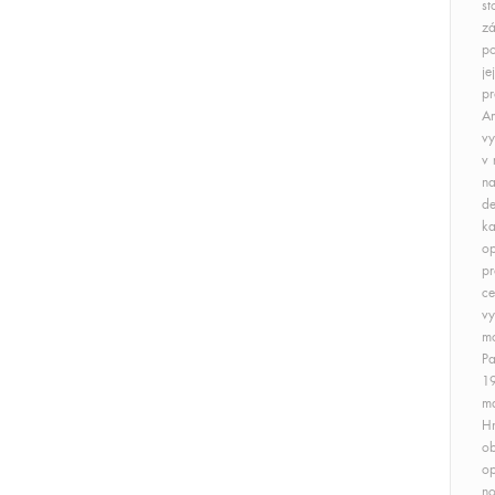
st
zá
po
je
pr
Am
vy
v 
na
de
ka
op
pr
ce
vy
mo
Pa
19
ma
Hn
ob
op
no