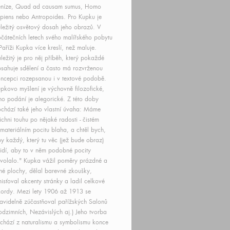
eníze, Quad ad causam sumus, Homo
piens nebo Antropoides. Pro Kupku je
ležitý osvětový dosah jeho obrazů. V
čátečních letech svého malířského pobytu
Paříži Kupka více kreslí, než maluje.
ležitý je pro něj příběh, který pokaždé
sahuje sdělení a často má rozvrženou
ncepci rozepsanou i v textové podobě.
pkovo myšlení je výchovně filozofické,
ho podání je alegorické. Z této doby
chází také jeho vlastní úvaha: Máme
ichni touhu po nějaké radosti - čistém
materiálním pocitu blaha, a chtěl bych,
y každý, který tu věc (jež bude obraz)
idí, aby to v něm podobné pocity
volalo." Kupka vážil poměry prázdné a
né plochy, dělal barevné zkoušky,
isťoval akcenty stránky a ladil celkové
ordy. Mezi lety 1906 až 1913 se
avidelně zúčastňoval pařížských Salonů
odzimních, Nezávislých aj.) Jeho tvorba
chází z naturalismu a symbolismu konce