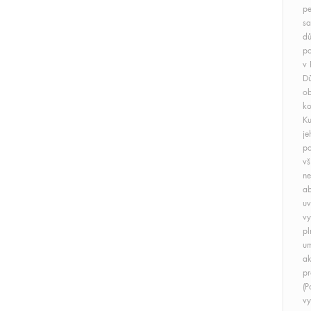
p
sa
dů
po
v 
Dů
ob
ko
Ku
je
po
vš
ne
ab
uv
vy
pl
um
ak
pr
(P
vy