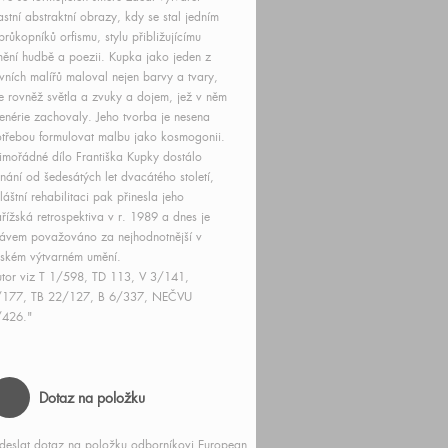
astní abstraktní obrazy, kdy se stal jedním
průkopníků orfismu, stylu přibližujícímu
ění hudbě a poezii. Kupka jako jeden z
vních malířů maloval nejen barvy a tvary,
e rovněž světla a zvuky a dojem, jež v něm
enérie zachovaly. Jeho tvorba je nesena
třebou formulovat malbu jako kosmogonii.
mořádné dílo Františka Kupky dostálo
nání od šedesátých let dvacátého století,
láštní rehabilitaci pak přinesla jeho
řížská retrospektiva v r. 1989 a dnes je
ávem považováno za nejhodnotnější v
ském výtvarném umění.
tor viz T 1/598, TD 113, V 3/141,
/177, TB 22/127, B 6/337, NEČVU
/426."
Dotaz na položku
deslat dotaz na položku odborníkovi European