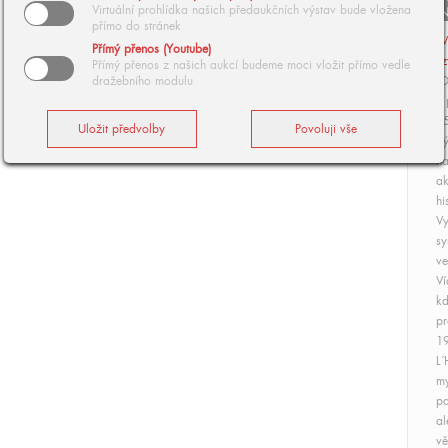
Virtuální prohlídka našich předaukčních výstav bude vložena
arrow_
přímo do stránek
V
Přímý přenos (Youtube)
z
Přímý přenos z našich aukcí budeme moci vložit přímo vedle
dražebního modulu
"D
v 
2
Vý
na
ak
hi
Vy
sy
ve
Ví
kd
pr
19
L´
my
pa
al
vě