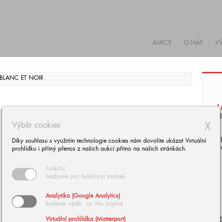
AUKCE
O NÁS
V
1
H
Výběr cookies
X
K
Díky souhlasu s využitím technologie cookies nám dovolíte ukázat Virtuální
prohlídku i přímý přenos z našich aukcí přímo na našich stránkách.
1
Funkční
nezbytné pro funkčnost stránek
Analytika (Google Analytics)
Budeme vědět, co Vás zajímá
Virtuální prohlídka (Matterport)
arrow