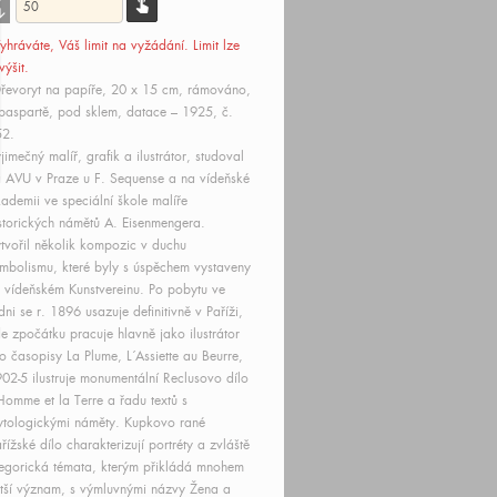
touch_app
downward
yhráváte, Váš limit
na vyžádání
. Limit lze
výšit.
řevoryt na papíře, 20 x 15 cm, rámováno,
paspartě, pod sklem, datace – 1925, č.
52.
jimečný malíř, grafik a ilustrátor, studoval
 AVU v Praze u F. Sequense a na vídeňské
ademii ve speciální škole malíře
storických námětů A. Eisenmengera.
tvořil několik kompozic v duchu
mbolismu, které byly s úspěchem vystaveny
 vídeňském Kunstvereinu. Po pobytu ve
dni se r. 1896 usazuje definitivně v Paříži,
e zpočátku pracuje hlavně jako ilustrátor
o časopisy La Plume, L´Assiette au Beurre,
02-5 ilustruje monumentální Reclusovo dílo
Homme et la Terre a řadu textů s
tologickými náměty. Kupkovo rané
řížské dílo charakterizují portréty a zvláště
egorická témata, kterým přikládá mnohem
tší význam, s výmluvnými názvy Žena a