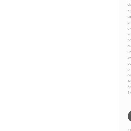
vl
z 
um
pr
al
sc
po
Mi
uz
zv
pa
pr
če
Au
6
1
O