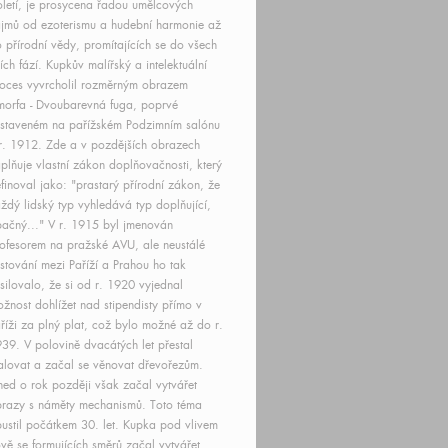
oletí, je prosycena řadou umělcových
jmů od ezoterismu a hudební harmonie až
 přírodní vědy, promítajících se do všech
jích fází. Kupkův malířský a intelektuální
oces vyvrcholil rozměrným obrazem
orfa - Dvoubarevná fuga, poprvé
staveném na pařížském Podzimním salónu
r. 1912. Zde a v pozdějších obrazech
plňuje vlastní zákon doplňovačnosti, který
finoval jako: "prastarý přírodní zákon, že
ždý lidský typ vyhledává typ doplňující,
ačný..." V r. 1915 byl jmenován
ofesorem na pražské AVU, ale neustálé
stování mezi Paříží a Prahou ho tak
silovalo, že si od r. 1920 vyjednal
žnost dohlížet nad stipendisty přímo v
říži za plný plat, což bylo možné až do r.
39. V polovině dvacátých let přestal
lovat a začal se věnovat dřevořezům.
ed o rok později však začal vytvářet
razy s náměty mechanismů. Toto téma
ustil počátkem 30. let. Kupka pod vlivem
vě se formujících směrů začal vytvářet