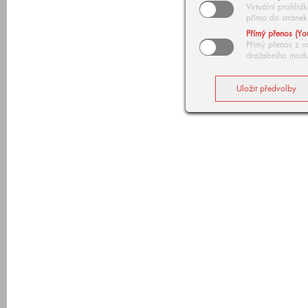
Virtuální prohlí
přímo do stránek
Přímý přenos (Yo
Přímý přenos z n
dražebního modu