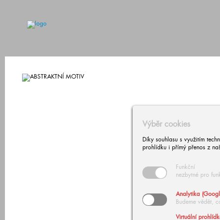
Výběr cookies
Díky souhlasu s využitím tech
prohlídku i přímý přenos z na
Funkční
nezbytné pro fun
Analytika (Googl
Budeme vědět, c
Virtuální prohlíd