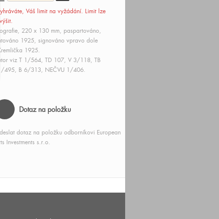
yhráváte, Váš limit
na vyžádání
. Limit lze
výšit.
tografie, 220 x 130 mm, paspartováno,
továno 1925, signováno vpravo dole
remlička 1925.
tor viz T 1/564, TD 107, V 3/118, TB
1/495, B 6/313, NEČVU 1/406.
Dotaz na položku
deslat dotaz na položku odborníkovi European
ts Investments s.r.o.