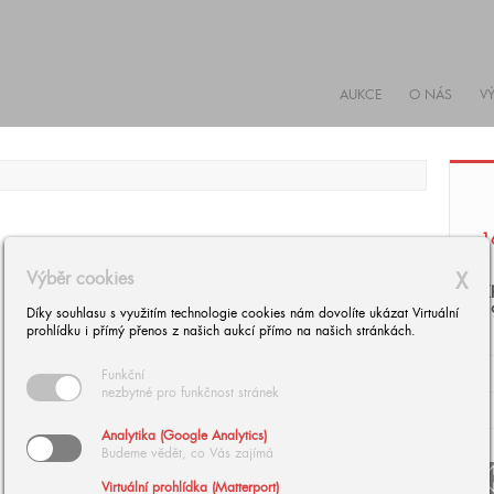
AUKCE
O NÁS
V
1
Výběr cookies
X
K
1
Díky souhlasu s využitím technologie cookies nám dovolíte ukázat Virtuální
prohlídku i přímý přenos z našich aukcí přímo na našich stránkách.
Funkční
nezbytné pro funkčnost stránek
Analytika (Google Analytics)
Budeme vědět, co Vás zajímá
arrow
Virtuální prohlídka (Matterport)
arrow_