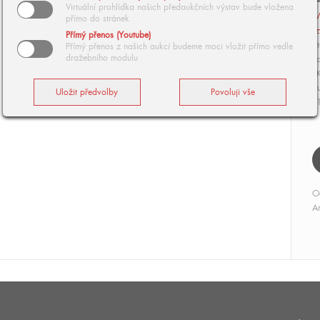
Virtuální prohlídka našich předaukčních výstav bude vložena
V
přímo do stránek
z
Přímý přenos (Youtube)
Li
Přímý přenos z našich aukcí budeme moci vložit přímo vedle
dražebního modulu
da
RK
Au
2
O
Ar