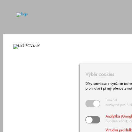
Výběr cookies
Díky souhlasu s využitím tech
prohlídku i přímý přenos z na
Funkční
nezbytné pro fun
Analytika (Googl
Budeme vědět, c
Virtuální prohlíd