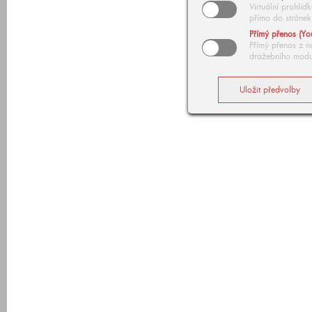
Virtuální prohlí
přímo do stránek
Přímý přenos (Yo
Přímý přenos z n
dražebního modu