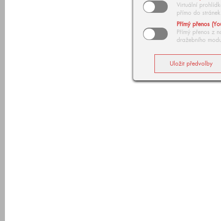
Virtuální prohlí
přímo do stránek
Přímý přenos (Yo
Přímý přenos z n
dražebního modu