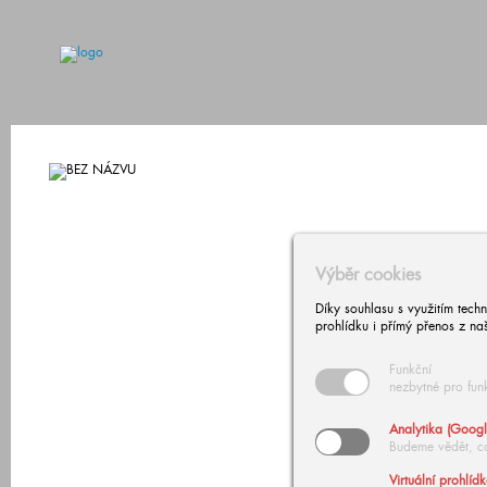
Výběr cookies
Díky souhlasu s využitím tech
prohlídku i přímý přenos z na
Funkční
nezbytné pro fun
Analytika (Googl
Budeme vědět, c
Virtuální prohlíd