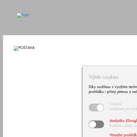
Výběr cookies
Díky souhlasu s využitím tech
prohlídku i přímý přenos z na
Funkční
nezbytné pro fun
Analytika (Googl
Budeme vědět, c
Virtuální prohlíd