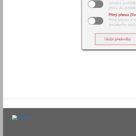
Virtuální prohlí
přímo do stránek
Přímý přenos (Yo
Přímý přenos z n
dražebního modu