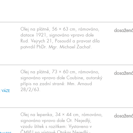
Olej na plátně, 56 × 63 cm, rámováno,
dosažen
datace 1921, signováno vpravo dole
Rud. Vejrych 21, Posoudil a pravost díla
potvrdil PhDr. Mgr. Michael Zachař.
Olej na plátně, 73 × 60 cm, rámováno,
dosažen
signováno vpravo dole Coubine, autorský
přípis na zadní straně: Mm. Arnaud
28/2/63.
Olej na lepenka, 34 × 44 cm, rámováno,
dosažen
signováno vpravo dole Ot. Nejedlý,
vzadu štítek s razítkem: Vystaveno v
ČMVU na výstavě Otakar Nejedlý -