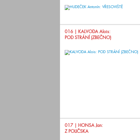
016
| KALVODA Alois:
POD STRÁNÍ (ZBEČNO)
017
| HONSA Jan:
Z POLIČSKA