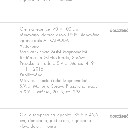
Olej na lepence, 70 × 100 cm,
dosažen
rámováno, datace okolo 1905, signováno
vpravo dole AL KALVODA.
Vystaveno:
Má vlast - Pocta české krajinomalbě,
Jízdárna Pražského hradu, Správa
Pražského hradu a S.V.U. Mánes, 4. 9.–
1. 11. 2015
Publikováno:
Má vlast - Pocta české krajinomalbě,
S.V.U. Mánes a Správa Pražského hradu
a S.V.U. Mánes, 2015, str. 298.
Olej a tempera na lepenka, 35,5 × 45,5
dosažen
cm, rámováno, pod sklem, signováno
vlevo dole J. Honsa.