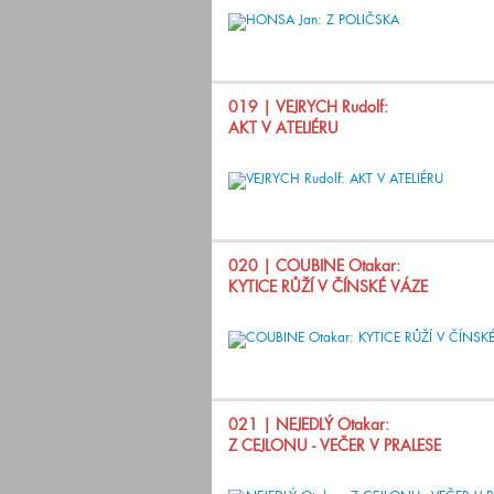
019
| VEJRYCH Rudolf:
AKT V ATELIÉRU
020
| COUBINE Otakar:
KYTICE RŮŽÍ V ČÍNSKÉ VÁZE
021
| NEJEDLÝ Otakar:
Z CEJLONU - VEČER V PRALESE