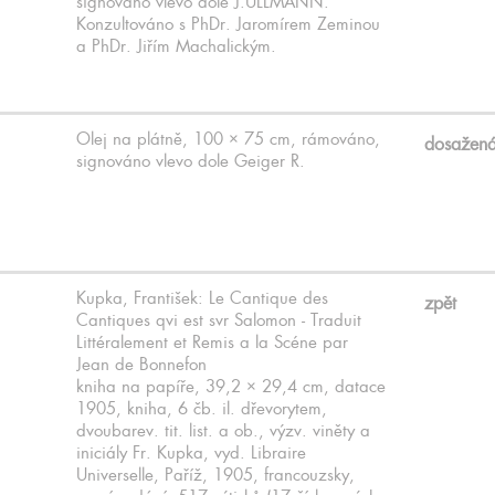
signováno vlevo dole J.ULLMANN.
Konzultováno s PhDr. Jaromírem Zeminou
a PhDr. Jiřím Machalickým.
Olej na plátně, 100 × 75 cm, rámováno,
dosažen
signováno vlevo dole Geiger R.
Kupka, František: Le Cantique des
zpět
Cantiques qvi est svr Salomon - Traduit
Littéralement et Remis a la Scéne par
Jean de Bonnefon
kniha na papíře, 39,2 × 29,4 cm, datace
1905, kniha, 6 čb. il. dřevorytem,
dvoubarev. tit. list. a ob., výzv. viněty a
iniciály Fr. Kupka, vyd. Libraire
Universelle, Paříž, 1905, francouzsky,