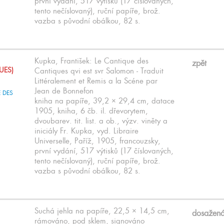
první vydání, 517 výtisků (17 číslovaných,
tento nečíslovaný), ruční papíře, brož.
vazba s původní obálkou, 82 s.
Kupka, František: Le Cantique des
zpět
UES)
Cantiques qvi est svr Salomon - Traduit
Littéralement et Remis a la Scéne par
Jean de Bonnefon
kniha na papíře, 39,2 × 29,4 cm, datace
1905, kniha, 6 čb. il. dřevorytem,
dvoubarev. tit. list. a ob., výzv. viněty a
iniciály Fr. Kupka, vyd. Libraire
Universelle, Paříž, 1905, francouzsky,
první vydání, 517 výtisků (17 číslovaných,
tento nečíslovaný), ruční papíře, brož.
vazba s původní obálkou, 82 s.
Suchá jehla na papíře, 22,5 × 14,5 cm,
dosažen
rámováno, pod sklem, signováno