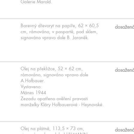
Galerie Marold.
Barevný dřevoryt na papíře, 62 × 60,5
dosažen
cm, rámováno, v paspartě, pod sklem,
signováno vpravo dole B. Jaroněk.
Olej na překližce, 52 × 62 cm,
dosažen
rámováno, signováno vpravo dole
A.Hofbauer.
Vystaveno:
Mánes 1944
Zezadu opatřeno ověření pravosti
manželky Kláry Hofbauerové - Heynovské.
Olej na plátně, 113,5 × 73 cm,
dosažen