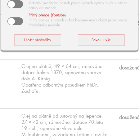
Virtuální prohlídka našich předaukčních výstav bude vložena
přímo do stránek
Přímý přenos (Youtube)
Přímý přenos z našich aukcí budeme moci vložit přímo vedle
Uhel na kartonu, 58 × 43,5 cm,
dosažen
dražebního modulu
rámováno, pod sklem, datace 1878,
signováno vpravo dole JM, vzadu ověření
J. Baucha; skica pro lept.
Olej na plátně, 49 × 64 cm, rámováno,
dosažen
datace kolem 1870, signováno vpravo
dole A. Kirnig.
Opatřeno odborným posudkem PhDr.
Zachaře.
Olej na plátně adjustovaný na lepence,
dosažen
27 × 42 cm, rámováno, datace 70.léta
19.stol., signováno vlevo dole
MHaubtmann, zezadu na kartonu razítko