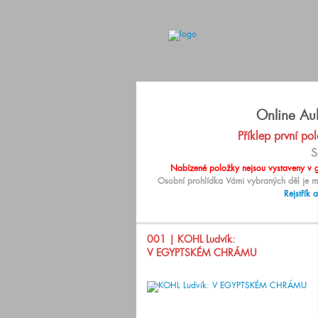
Online Au
Příklep první p
S
Nabízené položky nejsou vystaveny v ga
Osobní prohlídka Vámi vybraných děl je 
Rejstřík 
001
| KOHL Ludvík:
V EGYPTSKÉM CHRÁMU