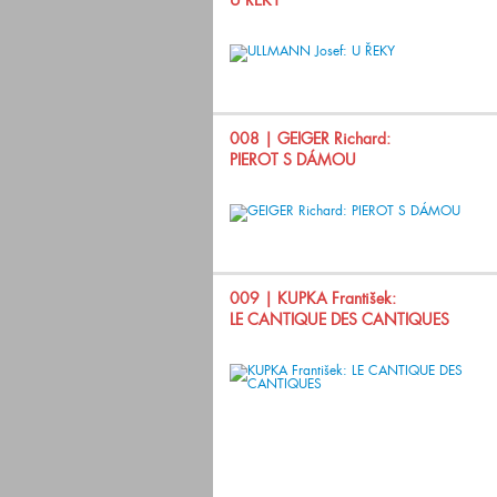
U ŘEKY
008
| GEIGER Richard:
PIEROT S DÁMOU
009
| KUPKA František:
LE CANTIQUE DES CANTIQUES