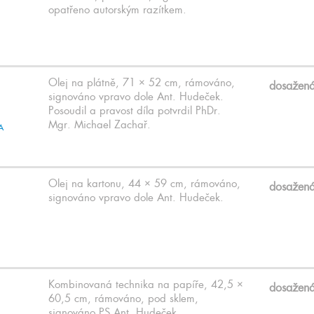
opatřeno autorským razítkem.
Olej na plátně, 71 × 52 cm, rámováno,
dosažen
signováno vpravo dole Ant. Hudeček.
Posoudil a pravost díla potvrdil PhDr.
Mgr. Michael Zachař.
Olej na kartonu, 44 × 59 cm, rámováno,
dosažen
signováno vpravo dole Ant. Hudeček.
Kombinovaná technika na papíře, 42,5 ×
dosažen
60,5 cm, rámováno, pod sklem,
signováno PS Ant. Hudeček.