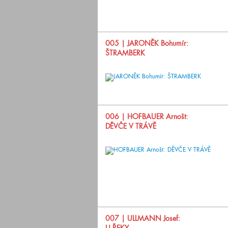
005
| JARONĚK Bohumír:
ŠTRAMBERK
006
| HOFBAUER Arnošt:
DĚVČE V TRÁVĚ
007
| ULLMANN Josef: