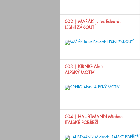
002
| MAŘÁK Julius Eduard:
LESNÍ ZÁKOUTÍ
003
| KIRNIG Alois:
ALPSKÝ MOTIV
004
| HAUBTMANN Michael:
ITALSKÉ POBŘEŽÍ