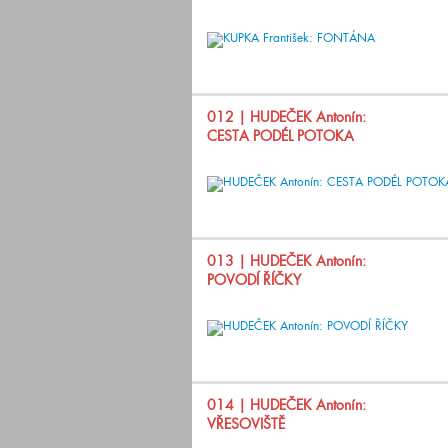
012
| HUDEČEK Antonín:
CESTA PODÉL POTOKA
013
| HUDEČEK Antonín:
POVODÍ ŘÍČKY
014
| HUDEČEK Antonín:
VŘESOVIŠTĚ