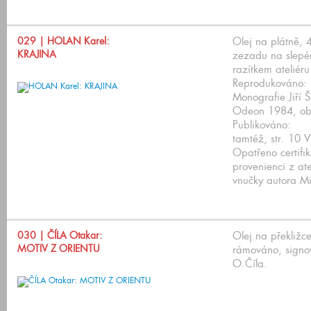
029
| HOLAN Karel:
Olej na plátně,
KRAJINA
zezadu na slepé
razítkem ateliér
Reprodukováno:
Monografie Jiří 
Odeon 1984, obr
Publikováno:
tamtéž, str. 10 V
Opatřeno certifik
provenienci z at
vnučky autora M
030
| ČÍLA Otakar:
Olej na překližc
MOTIV Z ORIENTU
rámováno, signo
O.Číla.