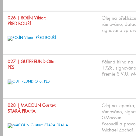
026
| ROLÍN Viktor:
Olej na překližc
PŘED BOUŘÍ
rámováno, datace
signováno vpravo
027
| GUTFREUND Otto:
Pálená hlína na
PES
1928, signováno
Premie S.V.U. M
028
| MACOUN Gustav:
Olej na lepenka
STARÁ PRAHA
rámováno, signo
GMacoun.
Posoudil a pravo
Michael Zachař.