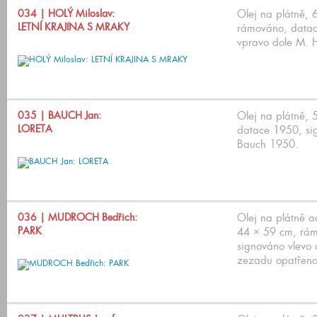
034
| HOLÝ Miloslav:
Olej na plátně, 
LETNÍ KRAJINA S MRAKY
rámováno, datac
vpravo dole M. 
035
| BAUCH Jan:
Olej na plátně,
LORETA
datace 1950, si
Bauch 1950.
036
| MUDROCH Bedřich:
Olej na plátně a
PARK
44 × 59 cm, rá
signováno vlevo
zezadu opatřeno