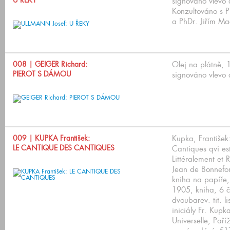
U ŘEKY
signováno vlevo
Konzultováno s 
a PhDr. Jiřím Ma
008
| GEIGER Richard:
Olej na plátně,
PIEROT S DÁMOU
signováno vlevo 
009
| KUPKA František:
Kupka, František
LE CANTIQUE DES CANTIQUES
Cantiques qvi est
Littéralement et
Jean de Bonnefo
kniha na papíře
1905, kniha, 6 č
dvoubarev. tit. li
iniciály Fr. Kupk
Universelle, Paří