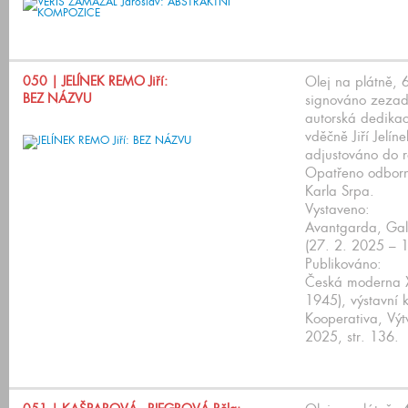
050
| JELÍNEK REMO Jiří:
Olej na plátně, 
BEZ NÁZVU
signováno zezadu
autorská dedikac
vděčně Jiří Jelíne
adjustováno do 
Opatřeno odbor
Karla Srpa.
Vystaveno:
Avantgarda, Gal
(27. 2. 2025 – 1
Publikováno:
Česká moderna XX
1945), výstavní 
Kooperativa, Výt
2025, str. 136.