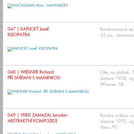
047
| KAPLICKÝ Josef:
Kombinovaná tec
KLEOPATRA
55 cm, rámováno
048
| WIESNER Richard:
Olej na plátně,
PŘI SNÍDANI S MAMINKOU
datace 1958, si
Wiesner 58.
049
| VERIS ZAMAZAL Jaroslav:
Kresba tužkou n
ABSTRAKTNÍ KOMPOZICE
datace 1970, si
Veris 70.