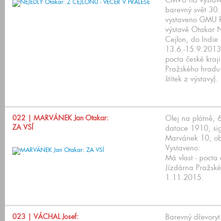
ČMVU na výstavě
barevný svět 30.
vystaveno GMU 
výstavě Otakar 
Cejlon, do Indie
13.6.-15.9.2013;
pocta české kraj
Pražského hradu
štítek z výstavy).
022
| MARVÁNEK Jan Otakar:
Olej na plátně,
ZA VSÍ
datace 1910, si
Marvánek 10, ob
Vystaveno:
Má vlast - pocta
Jízdárna Pražské
1.11.2015.
023
| VÁCHAL Josef:
Barevný dřevoryt