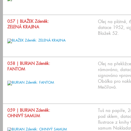
057
| BLAŽEK Zdeněk:
Olej na plátně,
ZELENÁ KRAJINA
datace 1952, si
Blažek 52.
058
| BURIAN Zdeněk:
Olej na překližc
FANTOM
rámováno, data
signováno vpravo
Obálka pro nakla
Mečířová.
059
| BURIAN Zdeněk:
Tuš na papíře, 
OHNIVÝ SAMUM
pod sklem, data
Ilustrace z knihy
samum Nakladate