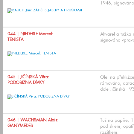
1946, signováno
044
| NIEDERLE Marcel:
Akvarel a tužka
TENISTA
signováno vprav
045
| JIČÍNSKÁ Věra:
Olej na překližc
PODOBIZNA DÍVKY
rámováno, datac
dole Jičínská 19
046
| WACHSMAN Alois:
Tuš na papíře, 
GANYMEDES
pod sklem, opatř
razítkem.