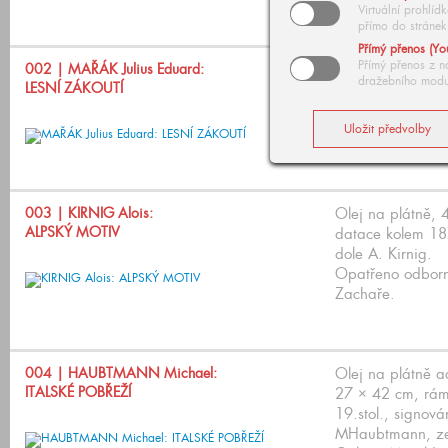
Virtuální prohlí
přímo do stránek
Přímý přenos (Yo
Přímý přenos z n
002
| MAŘÁK Julius Eduard:
Uhel na kartonu
dražebního modu
LESNÍ ZÁKOUTÍ
rámováno, pod s
signováno vprav
J. Baucha; skica 
003
| KIRNIG Alois:
Olej na plátně,
ALPSKÝ MOTIV
datace kolem 18
dole A. Kirnig.
Opatřeno odbor
Zachaře.
004
| HAUBTMANN Michael:
Olej na plátně a
ITALSKÉ POBŘEŽÍ
27 × 42 cm, rám
19.stol., signová
MHaubtmann, zez