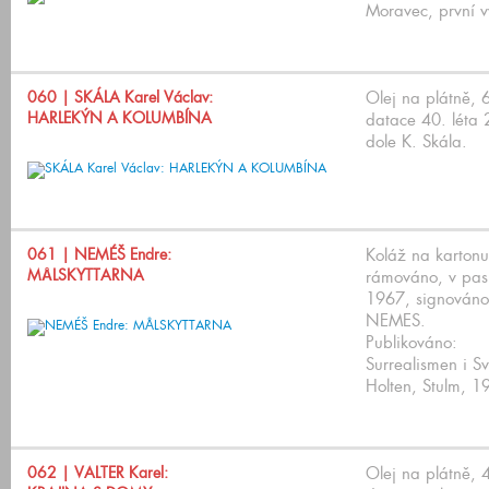
Moravec, první v
060
| SKÁLA Karel Václav:
Olej na plátně,
HARLEKÝN A KOLUMBÍNA
datace 40. léta 2
dole K. Skála.
061
| NEMÉŠ Endre:
Koláž na karton
MÅLSKYTTARNA
rámováno, v pas
1967, signováno
NEMES.
Publikováno:
Surrealismen i S
Holten, Stulm, 1
062
| VALTER Karel:
Olej na plátně,