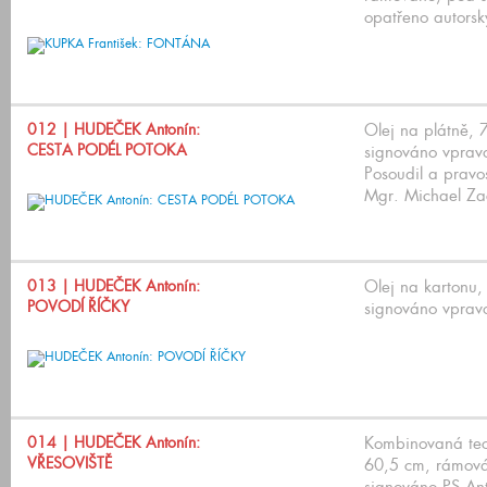
opatřeno autorsk
012
| HUDEČEK Antonín:
Olej na plátně,
CESTA PODÉL POTOKA
signováno vprav
Posoudil a pravos
Mgr. Michael Za
013
| HUDEČEK Antonín:
Olej na kartonu
POVODÍ ŘÍČKY
signováno vprav
014
| HUDEČEK Antonín:
Kombinovaná tec
VŘESOVIŠTĚ
60,5 cm, rámová