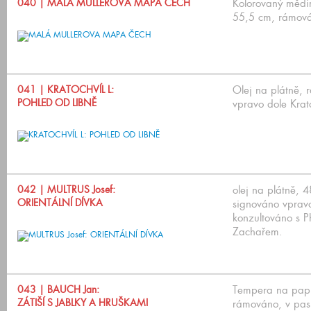
040
| MALÁ MULLEROVA MAPA ČECH
Kolorovaný mědir
55,5 cm, rámová
041
| KRATOCHVÍL L:
Olej na plátně,
POHLED OD LIBNĚ
vpravo dole Krato
042
| MULTRUS Josef:
olej na plátně, 
ORIENTÁLNÍ DÍVKA
signováno vprav
konzultováno s 
Zachařem.
043
| BAUCH Jan:
Tempera na papí
ZÁTIŠÍ S JABLKY A HRUŠKAMI
rámováno, v pas