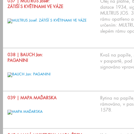
037
| MULTRUS Josef:
Olej na plátně,
ZÁTIŠÍ S KVĚTINAMI VE VÁZE
datace 1934, si
MULTRUS JOS. 3
rámu opatřeno a
určením: MULTR
slepém rámu opat
038
| BAUCH Jan:
Kvaš na papíře,
PAGANINI
v paspartě, pod
signováno vprav
039
| MAPA MAĎARSKA
Rytina na papíře
rámováno, v pas
1578.