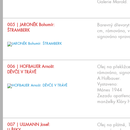
Galerie Marold.
005
| JARONĚK Bohumír:
Barevný dřevoryt
ŠTRAMBERK
cm, rámováno, v
signováno vpravo
006
| HOFBAUER Arnošt:
Olej na překližc
DĚVČE V TRÁVĚ
rámováno, signo
A.Hofbauer.
Vystaveno:
Mánes 1944
Zezadu opatřeno 
manželky Kláry 
007
| ULLMANN Josef:
Olej na plátně,