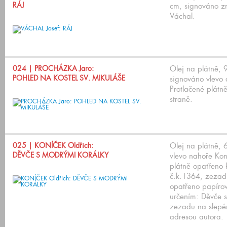
RÁJ
cm, signováno z
Váchal.
024
| PROCHÁZKA Jaro:
Olej na plátně,
POHLED NA KOSTEL SV. MIKULÁŠE
signováno vlevo 
Protlačené plátn
straně.
025
| KONÍČEK Oldřich:
Olej na plátně,
DĚVČE S MODRÝMI KORÁLKY
vlevo nahoře Ko
plátně opatřeno 
č.k.1364, zezad
opatřeno papírov
určením: Děvče s
zezadu na slepé
adresou autora.