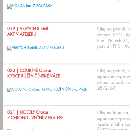
019
| VEJRYCH Rudolf:
Olej na plátně,
AKT V ATELIÉRU
datace 1921, si
Rud. Vejrych 21,
potvrdil PhDr. M
020
| COUBINE Otakar:
Olej na plátně,
KYTICE RŮŽÍ V ČÍNSKÉ VÁZE
signováno vpravo
přípis na zadní
28/2/63.
021
| NEJEDLÝ Otakar:
Olej na lepenka
Z CEJLONU - VEČER V PRALESE
signováno vpravo
vzadu štítek s r