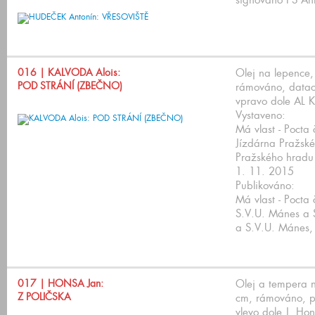
signováno PS An
016
| KALVODA Alois:
Olej na lepence
POD STRÁNÍ (ZBEČNO)
rámováno, datac
vpravo dole AL
Vystaveno:
Má vlast - Pocta
Jízdárna Pražsk
Pražského hradu
1. 11. 2015
Publikováno:
Má vlast - Pocta
S.V.U. Mánes a 
a S.V.U. Mánes, 
017
| HONSA Jan:
Olej a tempera 
Z POLIČSKA
cm, rámováno, p
vlevo dole J. Ho