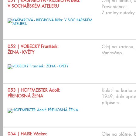
051
| KAŠPAROVÁ - RIEGROVÁ Běla:
Olej na plátně, 
V SOCHAŘSKÉM ATELIERU
Provenience:
Z rodiny autorky.
052
| VOBECKÝ František:
Olej na kartonu,
ŽENA - KVĚTY
rámováno.
053
| HOFFMEISTER Adolf:
Koláž na karton
PŘENOSNÁ ŽENA
1949, dole upro
přípisem.
054
| HAISE Václav:
Olej na plátně,