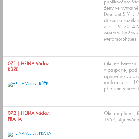
publikováno: Me
ženy ve výtvarn
Diamant S.V.U. 
štítkem a razítke
3.7.-1.9. 2014 M
centrum Uničov - 
Metamorphoses, 
071
| HEJNA Václav:
Olej na kartonu
RŮŽE
v paspartě, pod
signováno vprav
dedikace z r. 19
přípisem s určen
072
| HEJNA Václav:
Olej na plátně,
PRAHA
1957, signováno