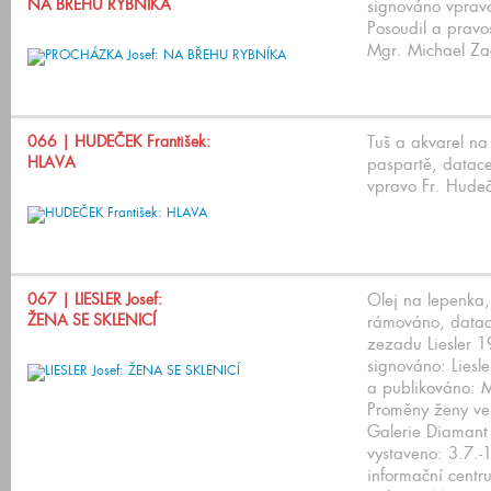
NA BŘEHU RYBNÍKA
signováno vpravo
Posoudil a pravos
Mgr. Michael Za
066
| HUDEČEK František:
Tuš a akvarel na
HLAVA
paspartě, datac
vpravo Fr. Hude
067
| LIESLER Josef:
Olej na lepenka
ŽENA SE SKLENICÍ
rámováno, datac
zezadu Liesler 1
signováno: Liesle
a publikováno: 
Proměny ženy ve
Galerie Diamant
vystaveno: 3.7.-
informační centr