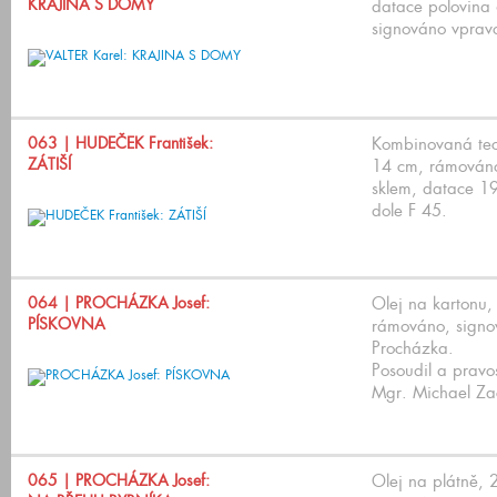
KRAJINA S DOMY
datace polovina 6
signováno vprav
063
| HUDEČEK František:
Kombinovaná tec
ZÁTIŠÍ
14 cm, rámováno
sklem, datace 1
dole F 45.
064
| PROCHÁZKA Josef:
Olej na kartonu,
PÍSKOVNA
rámováno, signo
Procházka.
Posoudil a pravos
Mgr. Michael Za
065
| PROCHÁZKA Josef:
Olej na plátně,