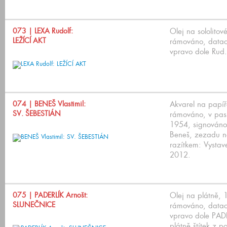
073
| LEXA Rudolf:
Olej na sololito
LEŽÍCÍ AKT
rámováno, datac
vpravo dole Rud.
074
| BENEŠ Vlastimil:
Akvarel na papí
SV. ŠEBESTIÁN
rámováno, v pas
1954, signován
Beneš, zezadu n
razítkem: Vystav
2012.
075
| PADERLÍK Arnošt:
Olej na plátně,
SLUNEČNICE
rámováno, datac
vpravo dole PAD
plátně štítek z p