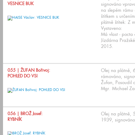
VESNICE BUK
signováno vprav
na slepém rámu 
štítkem s určen
plátně štítek: Z 
Vystaveno:
Má vlast - pocta
Jízdárna Pražské
2015.
055
| ŽUFAN Bořivoj:
Olej na plátně, 
POHLED DO VSI
rámováno, signov
Žufan, Posoudil a
Mgr. Michael Za
056
| BROŽ Josef:
Olej na plátně,
RYBNÍK
1939, signováno 