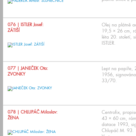
076
| ISTLER Josef:
Olej na plátně a
ZÁTIŠÍ
19,5 × 26 cm, r
léta 20. století,
ISTLER.
077
| JANEČEK Ota:
Lept na papíře,
ZVONKY
1956, signováno 
33/70.
078
| CHLUPÁČ Miloslav:
Centrofix, propi
ŽENA
43 × 60 cm, rám
datace 1993, si
Chlupáč M. 93.