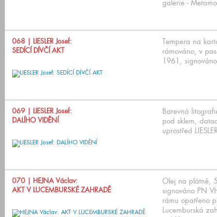
galerie - Metamo
068
| LIESLER Josef:
Tempera na kart
SEDÍCÍ DÍVČÍ AKT
rámováno, v pas
1961, signováno 
069
| LIESLER Josef:
Barevná litograf
DALÍHO VIDĚNÍ
pod sklem, data
uprostřed LIESLE
070
| HEJNA Václav:
Olej na plátně,
AKT V LUCEMBURSKÉ ZAHRADĚ
signováno PN V
rámu opatřeno př
Lucemburská zah