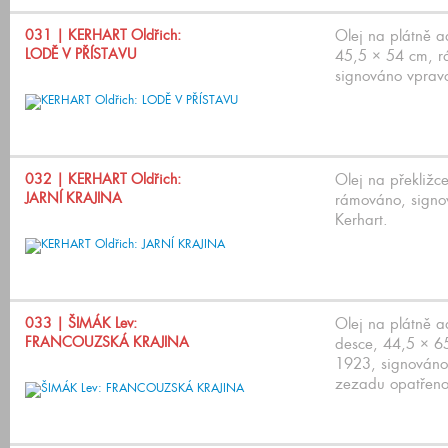
031
| KERHART Oldřich:
Olej na plátně a
LODĚ V PŘÍSTAVU
45,5 × 54 cm, r
signováno vprav
032
| KERHART Oldřich:
Olej na překližc
JARNÍ KRAJINA
rámováno, signo
Kerhart.
033
| ŠIMÁK Lev:
Olej na plátně a
FRANCOUZSKÁ KRAJINA
desce, 44,5 × 6
1923, signováno
zezadu opatřeno 