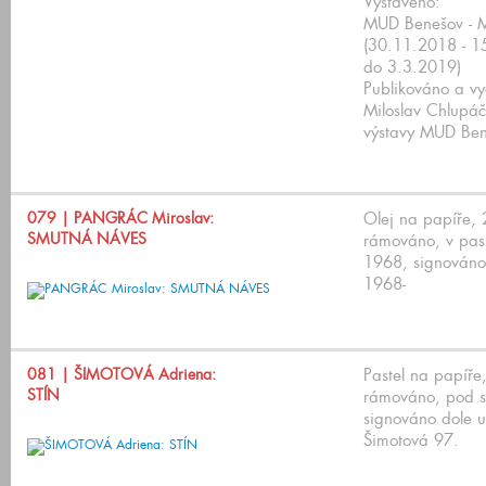
Vystaveno:
MUD Benešov - M
(30.11.2018 - 1
do 3.3.2019)
Publikováno a v
Miloslav Chlupáč
výstavy MUD Ben
079
| PANGRÁC Miroslav:
Olej na papíře,
SMUTNÁ NÁVES
rámováno, v pas
1968, signováno 
1968-
081
| ŠIMOTOVÁ Adriena:
Pastel na papíře
STÍN
rámováno, pod s
signováno dole u
Šimotová 97.