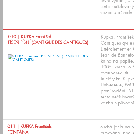
první vydání, 517
tento nečíslovaný
vazba s původní
010
| KUPKA František:
Kupka, František
PÍSEŇ PÍSNÍ (CANTIQUE DES CANTIQUES)
Cantiques qvi es
Littéralement et
Jean de Bonnefo
kniha na papíře
1905, kniha, 6 č
dvoubarev. tit. l
iniciály Fr. Kupk
Universelle, Pař
první vydání, 51
tento nečíslovaný
vazba s původní
011
| KUPKA František:
Suchá jehla na 
FONTÁNA
rámováno, pod s