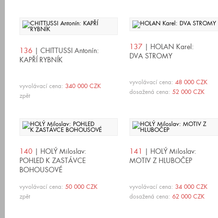
137
| HOLAN Karel:
136
| CHITTUSSI Antonín:
DVA STROMY
KAPŘÍ RYBNÍK
vyvolávací cena:
48 000 CZK
vyvolávací cena:
340 000 CZK
dosažená cena:
52 000 CZK
zpět
140
| HOLÝ Miloslav:
141
| HOLÝ Miloslav:
POHLED K ZASTÁVCE
MOTIV Z HLUBOČEP
BOHOUSOVÉ
vyvolávací cena:
50 000 CZK
vyvolávací cena:
34 000 CZK
zpět
dosažená cena:
62 000 CZK