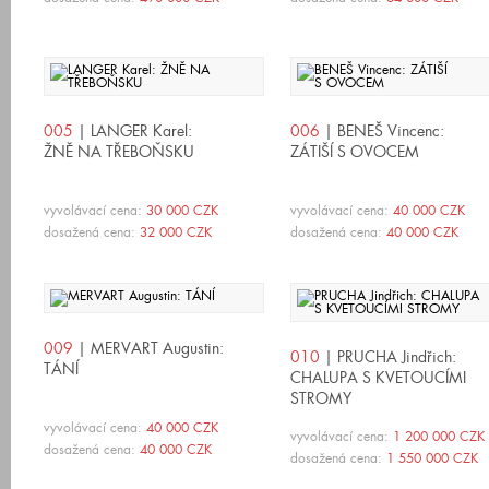
005
| LANGER Karel:
006
| BENEŠ Vincenc:
ŽNĚ NA TŘEBOŇSKU
ZÁTIŠÍ S OVOCEM
vyvolávací cena:
30 000 CZK
vyvolávací cena:
40 000 CZK
dosažená cena:
32 000 CZK
dosažená cena:
40 000 CZK
009
| MERVART Augustin:
010
| PRUCHA Jindřich:
TÁNÍ
CHALUPA S KVETOUCÍMI
STROMY
vyvolávací cena:
40 000 CZK
vyvolávací cena:
1 200 000 CZK
dosažená cena:
40 000 CZK
dosažená cena:
1 550 000 CZK