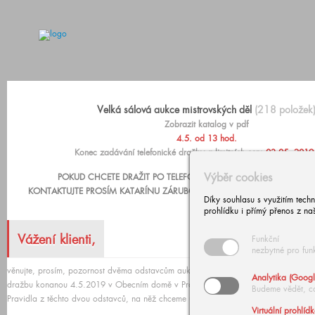
Velká sálová aukce mistrovských děl
(218 položek
Zobrazit katalog v pdf
4.5. od 13 hod.
Konec zadávání telefonické dražby a limitních cen:
03.05. 2019
Výběr cookies
POKUD CHCETE DRAŽIT PO TELEFONU NEBO ZADAT PEVNOU LIM
KONTAKTUJTE PROSÍM KATARÍNU ZÁRUBOVOU, +420 602 293 023,
aukc
Díky souhlasu s využitím tech
prohlídku i přímý přenos z na
Vážení klienti,
Funkční
nezbytné pro fun
věnujte, prosím, pozornost dvěma odstavcům aukčního řádu (nejnižší podání a průb
Analytika (Googl
dražbu konanou 4.5.2019 v Obecním domě v Praze.
Budeme vědět, c
Pravidla z těchto dvou odstavců, na něž chceme upozornit, jsou také formou výňatk
Virtuální prohlíd