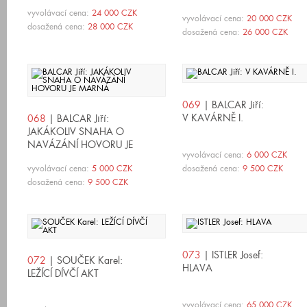
vyvolávací cena:
24 000 CZK
vyvolávací cena:
20 000 CZK
dosažená cena:
28 000 CZK
dosažená cena:
26 000 CZK
069
| BALCAR Jiří:
V KAVÁRNĚ I.
068
| BALCAR Jiří:
JAKÁKOLIV SNAHA O
NAVÁZÁNÍ HOVORU JE
vyvolávací cena:
6 000 CZK
MARNÁ
vyvolávací cena:
5 000 CZK
dosažená cena:
9 500 CZK
dosažená cena:
9 500 CZK
073
| ISTLER Josef:
072
| SOUČEK Karel:
HLAVA
LEŽÍCÍ DÍVČÍ AKT
vyvolávací cena:
65 000 CZK