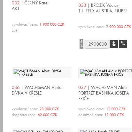
032
| ČERNÝ Karel:
033
| BROŽÍK Václav:
AKT
TU, FELIX AUSTRIA, NUBE!
vyvolávací cena:
1 900 000 CZK
vyvolávací cena:
2 900 000 CZK
zpět
arrow_upward
touch_app
settings_phone
arrow_downward
036
| WACHSMAN Alois:
037
| WACHSMAN Alois:
DÍVKA V KŘESLE
PORTRÉT BÁSNÍKA JOSEFA
FRIČE
vyvolávací cena:
28 000 CZK
vyvolávací cena:
12 000 CZK
dosažená cena:
62 000 CZK
dosažená cena:
12 000 CZK