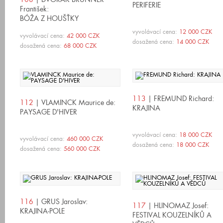
PERIFERIE
František:
BÓŽA Z HOUŠŤKY
vyvolávací cena:
12 000 CZK
vyvolávací cena:
42 000 CZK
dosažená cena:
14 000 CZK
dosažená cena:
68 000 CZK
113
| FREMUND Richard:
112
| VLAMINCK Maurice de:
KRAJINA
PAYSAGE D'HIVER
vyvolávací cena:
18 000 CZK
vyvolávací cena:
460 000 CZK
dosažená cena:
18 000 CZK
dosažená cena:
560 000 CZK
116
| GRUS Jaroslav:
117
| HLINOMAZ Josef:
KRAJINA-POLE
FESTIVAL KOUZELNÍKŮ A