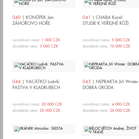
040
| KONŮPEK Jan:
041
| CHABA Karel:
ZÁHOŘOVO HOŘE
STUDIE K VEŘEJNÉ RŮŽI
vyvolávací cena:
1 000 CZK
vyvolávací cena:
5 000 CZK
dosažená cena:
3 000 CZK
dosažená cena:
10 000 CZK
044
| VACÁTKO Ludvík:
045
| NEPRAKTA Jiří Winter
PASTVA V KLADRUBECH
DOBRÁ ÚRODA
vyvolávací cena:
20 000 CZK
vyvolávací cena:
4 000 CZK
dosažená cena:
20 000 CZK
dosažená cena:
26 000 CZK