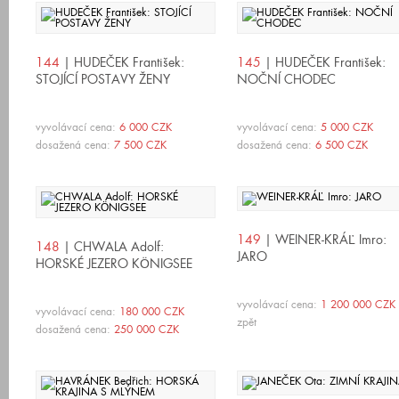
144
| HUDEČEK František:
145
| HUDEČEK František:
STOJÍCÍ POSTAVY ŽENY
NOČNÍ CHODEC
vyvolávací cena:
6 000 CZK
vyvolávací cena:
5 000 CZK
dosažená cena:
7 500 CZK
dosažená cena:
6 500 CZK
149
| WEINER-KRÁĽ Imro:
148
| CHWALA Adolf:
JARO
HORSKÉ JEZERO KÖNIGSEE
vyvolávací cena:
1 200 000 CZK
vyvolávací cena:
180 000 CZK
zpět
dosažená cena:
250 000 CZK