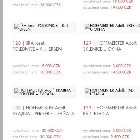
vyvolávací cena:
15 000 CZK
dosažená cena:
36 000 CZK
dosažená cena:
19 000 CZK
128
| JÍRA Josef:
129
| HOFFMEISTER Adolf:
POLEDNICE – K. J. ERBEN
SKLENICE U OKNA
vyvolávací cena:
5 000 CZK
vyvolávací cena:
8 000 CZK
dosažená cena:
10 000 CZK
dosažená cena:
14 000 CZK
132
| HOFFMEISTER Adolf:
133
| HOFFMEISTER Adolf:
KRAJINA – PERIFÉRIE – ZVÍŘATA
PÁD LETADLA
vyvolávací cena:
30 000 CZK
vyvolávací cena:
6 000 CZK
dosažená cena:
30 000 CZK
dosažená cena:
9 500 CZK