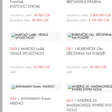
František:
BRETAŇSKÁ KRAJINA
KVETOUCÍ STROM
vyvolávací cena:
38 000 CZK
vyvolávací cena:
3 800 000 CZK
dosažená cena:
38 000 CZK
dosažená cena:
4 700 000 CZK
060
| MAROLD Luděk:
061
| BUBENÍČEK Ota:
VESELÁ SPOLEČNOST
ZŘÍCENINA NA POJIZEŘÍ
vyvolávací cena:
25 000 CZK
vyvolávací cena:
50 000 CZK
zpět
zpět
064
| AGHAMIAN Karen:
065
| ANDERLE Jiří:
MILENCI
MADEMOISELLE RIVIÈRE ENT
NOUS