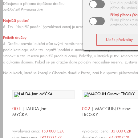
Virtuální prohlí
Děkujeme a přejeme úspěšnou dražbu
přímo do stránek
Aukční síň European Arts
Přímý přenos (Yo
Přímý přenos z n
Nejnižší podání
dražebního modu
6. Tzv. Nejnižší podání (vyvolávací cena) je uvedeno vlevo dole v popisu každé 
Průběh dražby
5. Dražbu provádí aukční dům svými zaměstnanci nebo aukčním domem pověřenými os
podle katalogu, dále tzv. nejnižší podání a stanovený minimální příhoz. Je-li před
stanovit si tzv. reservu (nejnižší prodejní cenu). Položky, u kterých je tzv. reser
a aukčním domem. Pokud se při dražbě dané položky nedosáhne reservy, zůstává 
Na aukcích, které se konají v Obecním domě v Praze, není k dispozici přihazování
001
| LAUDA Jan:
002
| MACOUN Gustav:
MYČKA
TROSKY
vyvolávací cena:
150 000 CZK
vyvolávací cena:
35 000 CZK
dosažená cena:
490 000 CZK
dosažená cena:
64 000 CZK