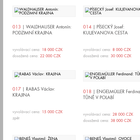
013
| WALDHAUSER Antonín:
014
| PÍSECKÝ Josef:
PODZIMNÍ KRAJINA
KULJEVANOVA CESTA
vyvolávací cena:
18 000 CZK
vyvolávací cena:
8 000 CZK
dosažená cena:
22 000 CZK
dosažená cena:
30 000 CZK
017
| RABAS Václav:
018
| ENGELMÜLLER Ferdina
KRAJINA
TŮNĚ V POLABÍ
vyvolávací cena:
15 000 CZK
vyvolávací cena:
28 000 CZK
zpět
dosažená cena:
38 000 CZK