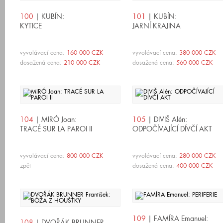
100
| KUBÍN:
101
| KUBÍN:
KYTICE
JARNÍ KRAJINA
vyvolávací cena:
160 000 CZK
vyvolávací cena:
380 000 CZK
dosažená cena:
210 000 CZK
dosažená cena:
560 000 CZK
104
| MIRÓ Joan:
105
| DIVIŠ Alén:
TRACÉ SUR LA PAROI II
ODPOČÍVAJÍCÍ DÍVČÍ AKT
vyvolávací cena:
800 000 CZK
vyvolávací cena:
280 000 CZK
zpět
dosažená cena:
400 000 CZK
109
| FAMÍRA Emanuel:
108
| DVOŘÁK BRUNNER