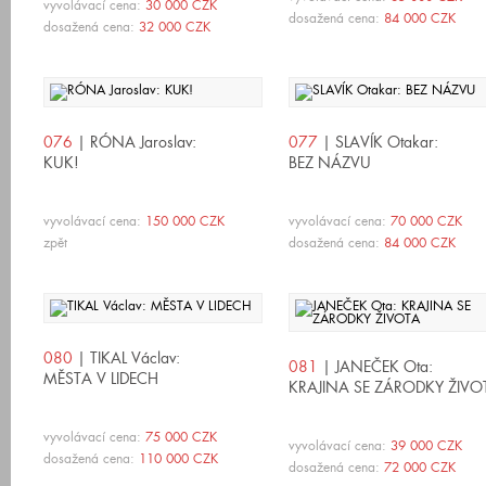
vyvolávací cena:
30 000 CZK
dosažená cena:
84 000 CZK
dosažená cena:
32 000 CZK
076
| RÓNA Jaroslav:
077
| SLAVÍK Otakar:
KUK!
BEZ NÁZVU
vyvolávací cena:
150 000 CZK
vyvolávací cena:
70 000 CZK
zpět
dosažená cena:
84 000 CZK
080
| TIKAL Václav:
081
| JANEČEK Ota:
MĚSTA V LIDECH
KRAJINA SE ZÁRODKY ŽIVO
vyvolávací cena:
75 000 CZK
vyvolávací cena:
39 000 CZK
dosažená cena:
110 000 CZK
dosažená cena:
72 000 CZK