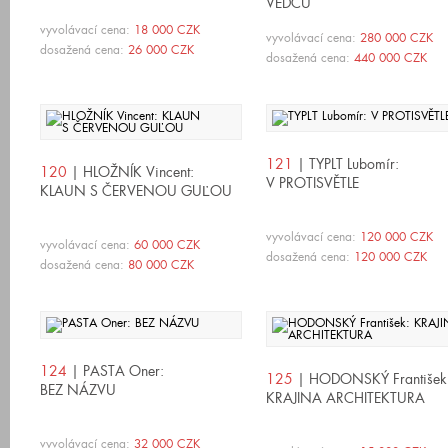
VĚDCŮ
vyvolávací cena:
18 000 CZK
vyvolávací cena:
280 000 CZK
dosažená cena:
26 000 CZK
dosažená cena:
440 000 CZK
121
| TYPLT Lubomír:
120
| HLOŽNÍK Vincent:
V PROTISVĚTLE
KLAUN S ČERVENOU GUĽOU
vyvolávací cena:
120 000 CZK
vyvolávací cena:
60 000 CZK
dosažená cena:
120 000 CZK
dosažená cena:
80 000 CZK
124
| PASTA Oner:
125
| HODONSKÝ František
BEZ NÁZVU
KRAJINA ARCHITEKTURA
vyvolávací cena:
32 000 CZK