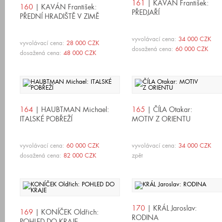
161
| KAVÁN František:
160
| KAVÁN František:
PŘEDJAŘÍ
PŘEDNÍ HRADIŠTĚ V ZIMĚ
vyvolávací cena:
34 000 CZK
vyvolávací cena:
28 000 CZK
dosažená cena:
60 000 CZK
dosažená cena:
48 000 CZK
164
| HAUBTMAN Michael:
165
| ČÍLA Otakar:
ITALSKÉ POBŘEŽÍ
MOTIV Z ORIENTU
vyvolávací cena:
60 000 CZK
vyvolávací cena:
34 000 CZK
dosažená cena:
82 000 CZK
zpět
170
| KRÁL Jaroslav:
169
| KONÍČEK Oldřich:
RODINA
POHLED DO KRAJE