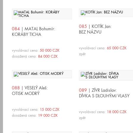
085
| KOTÍK Jan:
084
| MATAL Bohumír:
BEZ NÁZVU
KORÁBY TICHA
vyvolávací cena:
65 000 CZK
vyvolávací cena:
50 000 CZK
zpět
dosažená cena:
84 000 CZK
088
| VESELÝ Aleš:
089
| ZÍVR Ladislav:
OTISK MODRÝ
DÍVKA S DLOUHÝMI VLASY
vyvolávací cena:
15 000 CZK
vyvolávací cena:
18 000 CZK
dosažená cena:
19 000 CZK
zpět