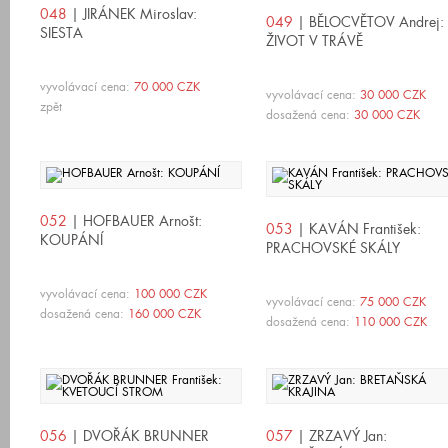
048
| JIRÁNEK Miroslav:
049
| BĚLOCVĚTOV Andrej:
SIESTA
ŽIVOT V TRÁVĚ
vyvolávací cena:
70 000 CZK
vyvolávací cena:
30 000 CZK
zpět
dosažená cena:
30 000 CZK
052
| HOFBAUER Arnošt:
053
| KAVÁN František:
KOUPÁNÍ
PRACHOVSKÉ SKÁLY
vyvolávací cena:
100 000 CZK
vyvolávací cena:
75 000 CZK
dosažená cena:
160 000 CZK
dosažená cena:
110 000 CZK
056
| DVOŘÁK BRUNNER
057
| ZRZAVÝ Jan: