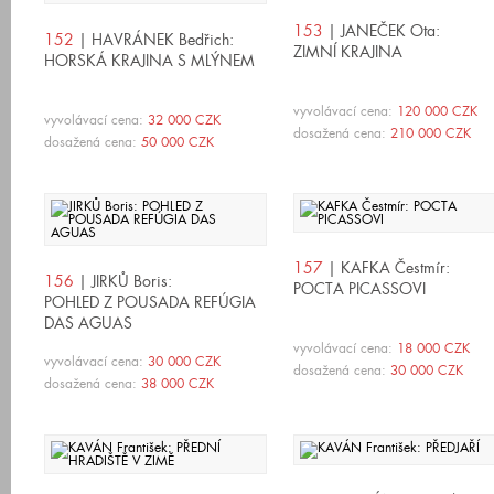
153
| JANEČEK Ota:
152
| HAVRÁNEK Bedřich:
ZIMNÍ KRAJINA
HORSKÁ KRAJINA S MLÝNEM
vyvolávací cena:
120 000 CZK
vyvolávací cena:
32 000 CZK
dosažená cena:
210 000 CZK
dosažená cena:
50 000 CZK
157
| KAFKA Čestmír:
156
| JIRKŮ Boris:
POCTA PICASSOVI
POHLED Z POUSADA REFÚGIA
DAS AGUAS
vyvolávací cena:
18 000 CZK
vyvolávací cena:
30 000 CZK
dosažená cena:
30 000 CZK
dosažená cena:
38 000 CZK