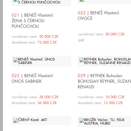
022
| BENEŠ Vlastimil:
021
| BENEŠ Vlastimil:
OVOCE
ŽENA S ČERNOU
PUNČOCHOU
vyvolávací cena:
30 000 CZK
vyvolávací cena:
50 000 CZK
zpět
dosažená cena:
72 000 CZK
025
| BENEŠ Vlastimil:
029
| REYNEK Bohuslav:
ÚNOS SABINEK
BOHUSLAV REYNEK, SUZA
RENAUD
vyvolávací cena:
28 000 CZK
vyvolávací cena:
10 000 CZK
dosažená cena:
36 000 CZK
dosažená cena:
12 000 CZK