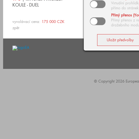
Virtuální prohlí
KOULE - DUEL
přímo do stránek
Přímý přenos (Yo
Přímý přenos z n
vyvolávací cena:
175 000 CZK
dražebního modu
zpět
© Copyright 2026 European A