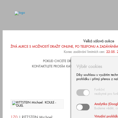
Velká sálová aukce
ŽIVÁ AUKCE S MOŽNOSTÍ DRAŽIT ONLINE, PO TELEFONU A ZADÁVÁNÍM LIM
Konec zadávání limitních cen:
22.05. 
POKUD CHCETE DRAŽIT PO TELEFONU NEBO ZADA
Výběr cookies
KONTAKTUJTE PROSÍM KATARÍNU ZÁRUBOVOU, +420 602
Díky souhlasu s využitím tech
prohlídku i přímý přenos z na
Funkční
nezbytné pro fun
Analytika (Googl
Budeme vědět, c
Virtuální prohlíd
170
| RITTSTEIN Michael: