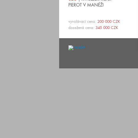
PIEROT V MANÉŽI
vyvolávací cena:
200 000 CZK
dosažená cena:
345 000 CZK