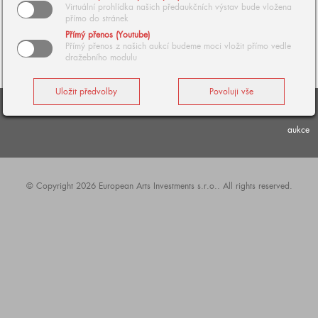
Virtuální prohlídka našich předaukčních výstav bude vložena
přímo do stránek
Přímý přenos (Youtube)
Přímý přenos z našich aukcí budeme moci vložit přímo vedle
dražebního modulu
aukce
© Copyright 2026 European Arts Investments s.r.o.. All rights reserved.