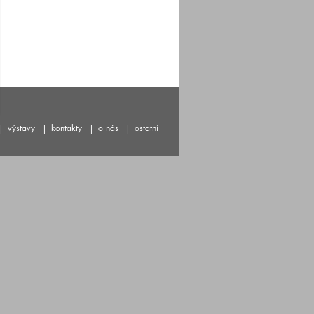
výstavy
kontakty
o nás
ostatní