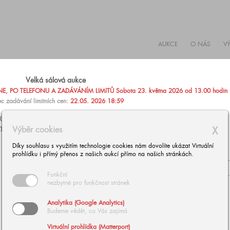
AUKCE
O NÁS
V
Velká sálová aukce
, PO TELEFONU A ZADÁVÁNÍM LIMITŮ Sobota 23. května 2026 od 13.00 hodin
c zadávání limitních cen:
22.05. 2026 18:59
AŽIT PO TELEFONU NEBO ZADAT PEVNOU LIMITNÍ CENU
Výběr cookies
X
TARÍNU ZÁRUBOVOU, +420 602 293 023,
aukce@europeanarts.cz
Díky souhlasu s využitím technologie cookies nám dovolíte ukázat Virtuální
prohlídku i přímý přenos z našich aukcí přímo na našich stránkách.
Funkční
nezbytné pro funkčnost stránek
Analytika (Google Analytics)
Budeme vědět, co Vás zajímá
Virtuální prohlídka (Matterport)