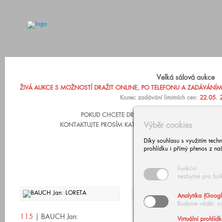
Velká sálová aukce
ŽIVÁ AUKCE S MOŽNOSTÍ DRAŽIT ONLINE, PO TELEFONU A ZADÁVÁNÍM LIM
Konec zadávání limitních cen:
22.05. 
POKUD CHCETE DRAŽIT PO TELEFONU NEBO ZADA
Výběr cookies
KONTAKTUJTE PROSÍM KATARÍNU ZÁRUBOVOU, +420 602
Díky souhlasu s využitím tech
prohlídku i přímý přenos z na
Funkční
nezbytné pro fun
Analytika (Googl
Budeme vědět, c
115
| BAUCH Jan:
116
| BAUCH Jan:
Virtuální prohlíd