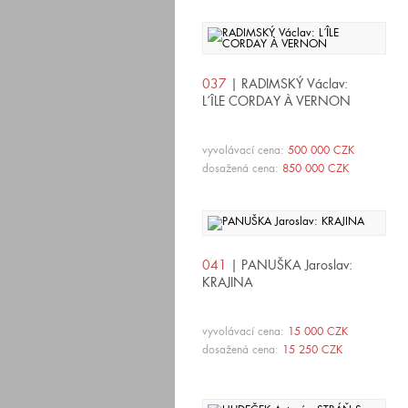
037
| RADIMSKÝ Václav:
L´ÎLE CORDAY À VERNON
vyvolávací cena:
500 000 CZK
dosažená cena:
850 000 CZK
041
| PANUŠKA Jaroslav:
KRAJINA
vyvolávací cena:
15 000 CZK
dosažená cena:
15 250 CZK