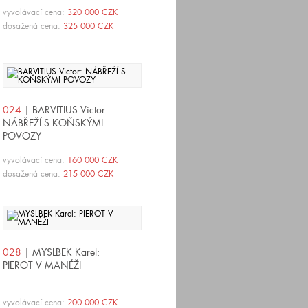
vyvolávací cena:
320 000 CZK
dosažená cena:
325 000 CZK
024
| BARVITIUS Victor:
NÁBŘEŽÍ S KOŇSKÝMI
POVOZY
vyvolávací cena:
160 000 CZK
dosažená cena:
215 000 CZK
028
| MYSLBEK Karel:
PIEROT V MANÉŽI
vyvolávací cena:
200 000 CZK