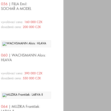
056
| FILLA Emil:
SOCHAŘ A MODEL
vyvolávací cena:
160 000 CZK
dosažená cena:
200 000 CZK
060
| WACHSMANN Alois:
HLAVA
vyvolávací cena:
390 000 CZK
dosažená cena:
550 000 CZK
064
| MUZIKA František: