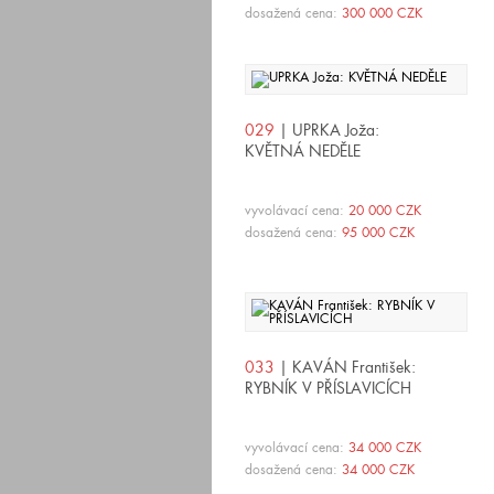
dosažená cena:
300 000 CZK
029
| UPRKA Joža:
KVĚTNÁ NEDĚLE
vyvolávací cena:
20 000 CZK
dosažená cena:
95 000 CZK
033
| KAVÁN František:
RYBNÍK V PŘÍSLAVICÍCH
vyvolávací cena:
34 000 CZK
dosažená cena:
34 000 CZK