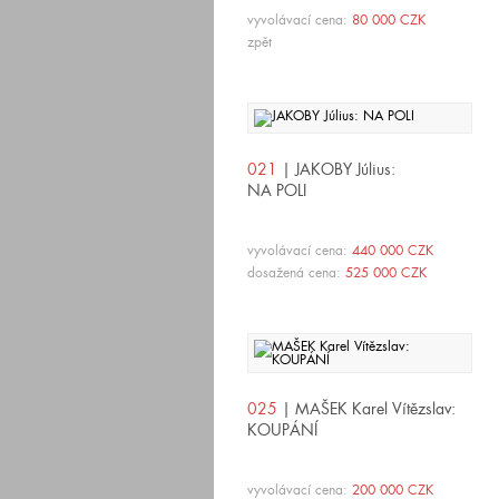
vyvolávací cena:
80 000 CZK
zpět
021
| JAKOBY Július:
NA POLI
vyvolávací cena:
440 000 CZK
dosažená cena:
525 000 CZK
025
| MAŠEK Karel Vítězslav:
KOUPÁNÍ
vyvolávací cena:
200 000 CZK