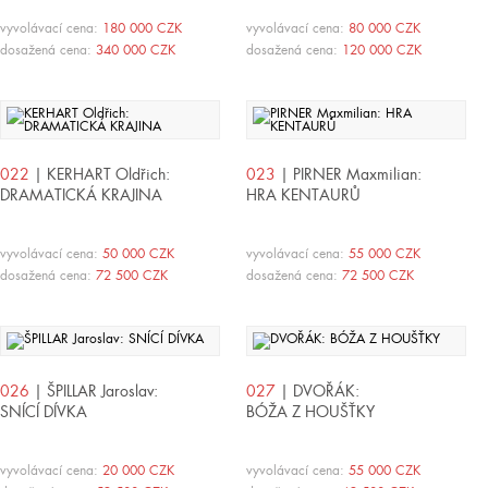
vyvolávací cena:
180 000 CZK
vyvolávací cena:
80 000 CZK
dosažená cena:
340 000 CZK
dosažená cena:
120 000 CZK
022
| KERHART Oldřich:
023
| PIRNER Maxmilian:
DRAMATICKÁ KRAJINA
HRA KENTAURŮ
vyvolávací cena:
50 000 CZK
vyvolávací cena:
55 000 CZK
dosažená cena:
72 500 CZK
dosažená cena:
72 500 CZK
026
| ŠPILLAR Jaroslav:
027
| DVOŘÁK:
SNÍCÍ DÍVKA
BÓŽA Z HOUŠŤKY
vyvolávací cena:
20 000 CZK
vyvolávací cena:
55 000 CZK