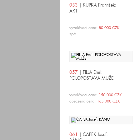
053
| KUPKA František:
AKT
vyvolávací cena:
80 000 CZK
zpět
057
| FILLA Emil:
POLOPOSTAVA MUŽE
vyvolávací cena:
150 000 CZK
dosažená cena:
165 000 CZK
061
| ČAPEK Josef: