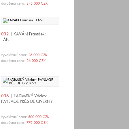
dosažená cena:
345 000 CZK
032
| KAVÁN František:
TÁNÍ
vyvolávací cena:
26 000 CZK
dosažená cena:
26 000 CZK
036
| RADIMSKÝ Václav:
PAYSAGE PRÈS DE GIVERNY
vyvolávací cena:
500 000 CZK
dosažená cena:
775 000 CZK