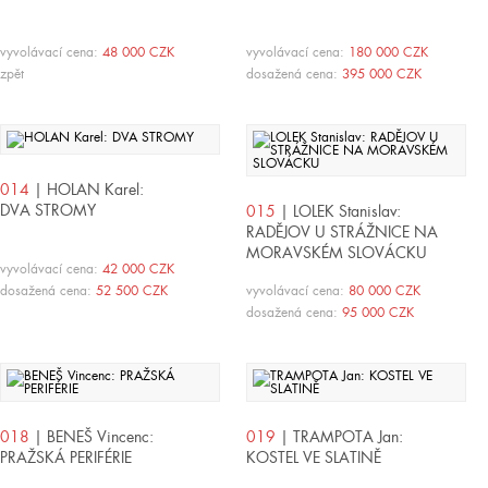
vyvolávací cena:
48 000 CZK
vyvolávací cena:
180 000 CZK
zpět
dosažená cena:
395 000 CZK
014
| HOLAN Karel:
DVA STROMY
015
| LOLEK Stanislav:
RADĚJOV U STRÁŽNICE NA
MORAVSKÉM SLOVÁCKU
vyvolávací cena:
42 000 CZK
dosažená cena:
52 500 CZK
vyvolávací cena:
80 000 CZK
dosažená cena:
95 000 CZK
018
| BENEŠ Vincenc:
019
| TRAMPOTA Jan:
PRAŽSKÁ PERIFÉRIE
KOSTEL VE SLATINĚ