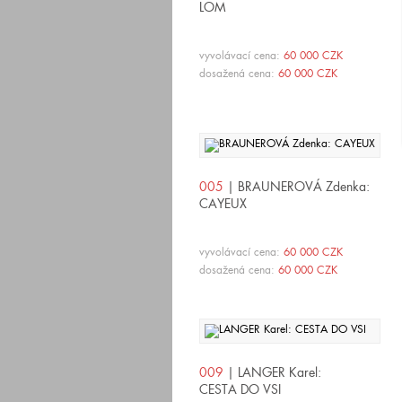
LOM
vyvolávací cena:
60 000 CZK
dosažená cena:
60 000 CZK
005
| BRAUNEROVÁ Zdenka:
CAYEUX
vyvolávací cena:
60 000 CZK
dosažená cena:
60 000 CZK
009
| LANGER Karel:
CESTA DO VSI