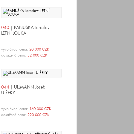
040
| PANUŠKA Jaroslav:
LETNÍ LOUKA
vyvolávací cena:
20 000 CZK
dosažená cena:
32 000 CZK
044
| ULLMANN Josef:
U ŘEKY
vyvolávací cena:
160 000 CZK
dosažená cena:
220 000 CZK