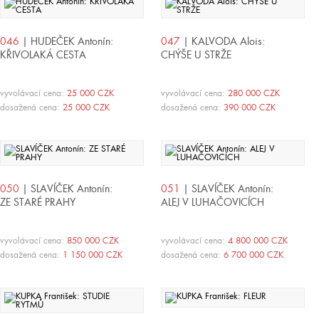
046
| HUDEČEK Antonín:
047
| KALVODA Alois:
KŘIVOLAKÁ CESTA
CHÝŠE U STRŽE
vyvolávací cena:
25 000 CZK
vyvolávací cena:
280 000 CZK
dosažená cena:
25 000 CZK
dosažená cena:
390 000 CZK
050
| SLAVÍČEK Antonín:
051
| SLAVÍČEK Antonín:
ZE STARÉ PRAHY
ALEJ V LUHAČOVICÍCH
vyvolávací cena:
850 000 CZK
vyvolávací cena:
4 800 000 CZK
dosažená cena:
1 150 000 CZK
dosažená cena:
6 700 000 CZK