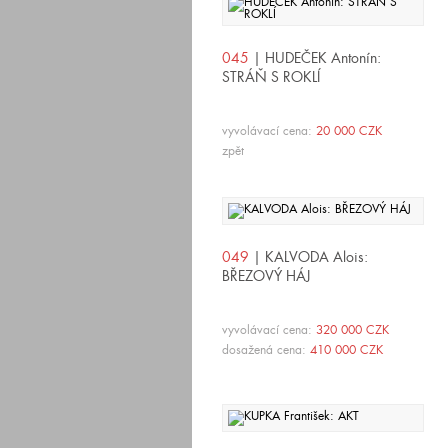
045
| HUDEČEK Antonín:
STRÁŇ S ROKLÍ
vyvolávací cena:
20 000 CZK
zpět
049
| KALVODA Alois:
BŘEZOVÝ HÁJ
vyvolávací cena:
320 000 CZK
dosažená cena:
410 000 CZK