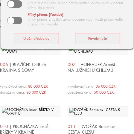
Virtuální prohlídka našich předaukčních výstav bude vložena
PINIOVÝ HÁJ
NUDVOJOVICE U TURNOVA
přímo do stránek
Přímý přenos (Youtube)
Přímý přenos z našich aukcí budeme moci vložit přímo vedle
vyvolávací cena:
90 000 CZK
vyvolávací cena:
900 000 CZK
dražebního modulu
zpět
dosažená cena:
1 100 000 CZK
006
| BLAŽÍČEK Oldřich:
007
| HOFBAUER Arnošt:
KRAJINA S DOMY
NA LUŽNICI U CHLUMU
vyvolávací cena:
80 000 CZK
vyvolávací cena:
36 000 CZK
dosažená cena:
80 000 CZK
dosažená cena:
50 000 CZK
010
| PROCHÁZKA Josef:
011
| DVOŘÁK Bohuslav:
BŘÍZKY V KRAJINĚ
CESTA K LESU