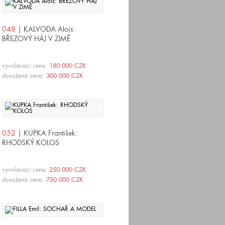
048
| KALVODA Alois:
BŘEZOVÝ HÁJ V ZIMĚ
vyvolávací cena:
180 000 CZK
dosažená cena:
300 000 CZK
052
| KUPKA František:
RHODSKÝ KOLOS
vyvolávací cena:
250 000 CZK
dosažená cena:
750 000 CZK