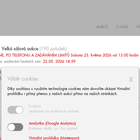
AUKCE
O NÁS
V
Velká sálová aukce
(190 položek)
, PO TELEFONU A ZADÁVÁNÍM LIMITŮ Sobota 23. května 2026 od 13.00 hodin
c zadávání limitních cen:
22.05. 2026 18:59
AŽIT PO TELEFONU NEBO ZADAT PEVNOU LIMITNÍ CENU
Výběr cookies
X
TARÍNU ZÁRUBOVOU, +420 602 293 023,
aukce@europeanarts.cz
Díky souhlasu s využitím technologie cookies nám dovolíte ukázat Virtuální
prohlídku i přímý přenos z našich aukcí přímo na našich stránkách.
Funkční
nezbytné pro funkčnost stránek
Analytika (Google Analytics)
Budeme vědět, co Vás zajímá
Virtuální prohlídka (Matterport)
002
| NOWOPACKÝ Jan:
003
| BUBÁK Alois: