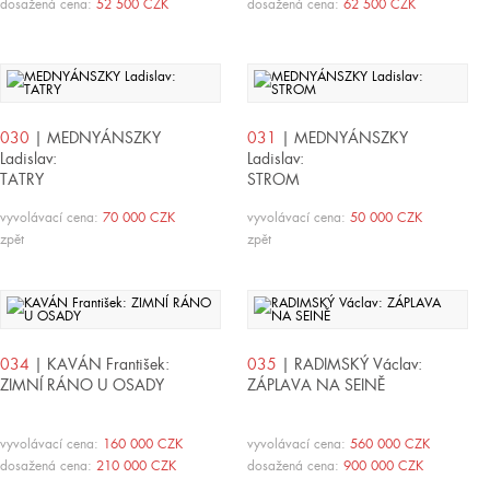
dosažená cena:
52 500 CZK
dosažená cena:
62 500 CZK
030
| MEDNYÁNSZKY
031
| MEDNYÁNSZKY
Ladislav:
Ladislav:
TATRY
STROM
vyvolávací cena:
70 000 CZK
vyvolávací cena:
50 000 CZK
zpět
zpět
034
| KAVÁN František:
035
| RADIMSKÝ Václav:
ZIMNÍ RÁNO U OSADY
ZÁPLAVA NA SEINĚ
vyvolávací cena:
160 000 CZK
vyvolávací cena:
560 000 CZK
dosažená cena:
210 000 CZK
dosažená cena:
900 000 CZK