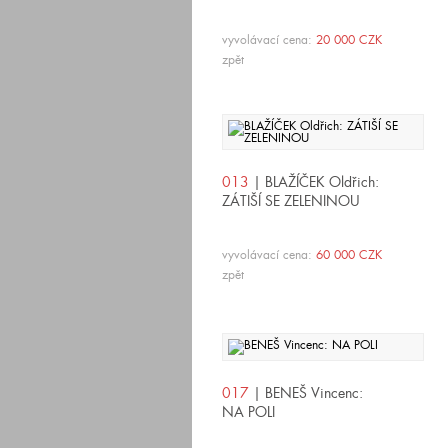
vyvolávací cena:
20 000 CZK
zpět
013
| BLAŽÍČEK Oldřich:
ZÁTIŠÍ SE ZELENINOU
vyvolávací cena:
60 000 CZK
zpět
017
| BENEŠ Vincenc:
NA POLI