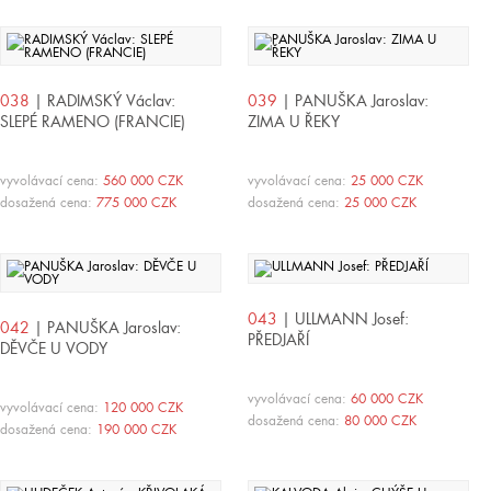
038
| RADIMSKÝ Václav:
039
| PANUŠKA Jaroslav:
SLEPÉ RAMENO (FRANCIE)
ZIMA U ŘEKY
vyvolávací cena:
560 000 CZK
vyvolávací cena:
25 000 CZK
dosažená cena:
775 000 CZK
dosažená cena:
25 000 CZK
043
| ULLMANN Josef:
042
| PANUŠKA Jaroslav:
PŘEDJAŘÍ
DĚVČE U VODY
vyvolávací cena:
60 000 CZK
vyvolávací cena:
120 000 CZK
dosažená cena:
80 000 CZK
dosažená cena:
190 000 CZK