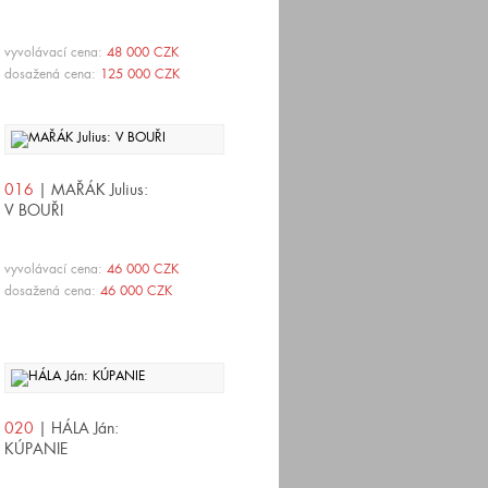
vyvolávací cena:
48 000 CZK
dosažená cena:
125 000 CZK
016
| MAŘÁK Julius:
V BOUŘI
vyvolávací cena:
46 000 CZK
dosažená cena:
46 000 CZK
020
| HÁLA Ján:
KÚPANIE