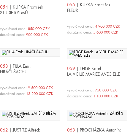
055
| KUPKA František:
054
| KUPKA František:
FLEUR
STUDIE RYTMŮ
vyvolávací cena:
4 900 000 CZK
vyvolávací cena:
850 000 CZK
dosažená cena:
5 600 000 CZK
dosažená cena:
900 000 CZK
058
| FILLA Emil:
059
| TEIGE Karel:
HRÁČI ŠACHU
LA VIEILLE MARIÉE AVEC ELLE
vyvolávací cena:
9 500 000 CZK
vyvolávací cena:
750 000 CZK
dosažená cena:
13 200 000 CZK
dosažená cena:
1 100 000 CZK
062
| JUSTITZ Alfréd:
063
| PROCHÁZKA Antonín: