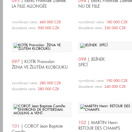
093
| EBERL František Zdeněk:
094
| EBERL František Zdeněk
LA FILLE ALLONGÉE
NU DE FILLE
vyvolávací cena:
460 000 CZK
vyvolávací cena:
180 000 CZK
dosažená cena:
500 000 CZK
dosažená cena:
330 000 CZK
098
| JELÍNEK:
097
| KOTÍK Pravoslav:
SPÍCÍ
ŽENA VE ŽLUTÉM KLOBOUKU
vyvolávací cena:
190 000 CZK
vyvolávací cena:
280 000 CZK
dosažená cena:
240 000 CZK
dosažená cena:
280 000 CZK
102
| MARTIN Henri:
101
| COROT Jean Baptiste
RETOUR DES CHAMPS
Camille: