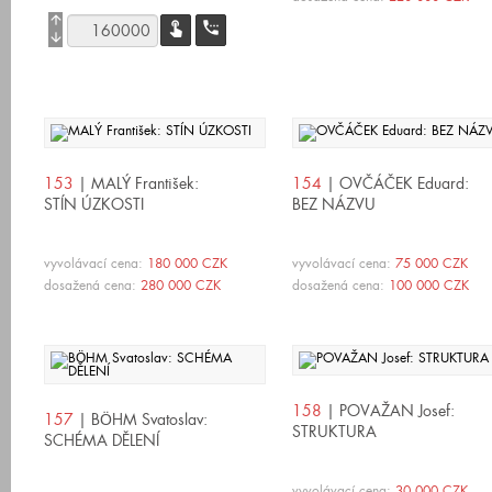
arrow_upward
touch_app
settings_phone
arrow_downward
153
| MALÝ František:
154
| OVČÁČEK Eduard:
STÍN ÚZKOSTI
BEZ NÁZVU
vyvolávací cena:
180 000 CZK
vyvolávací cena:
75 000 CZK
dosažená cena:
280 000 CZK
dosažená cena:
100 000 CZK
158
| POVAŽAN Josef:
157
| BÖHM Svatoslav:
STRUKTURA
SCHÉMA DĚLENÍ
vyvolávací cena:
30 000 CZK