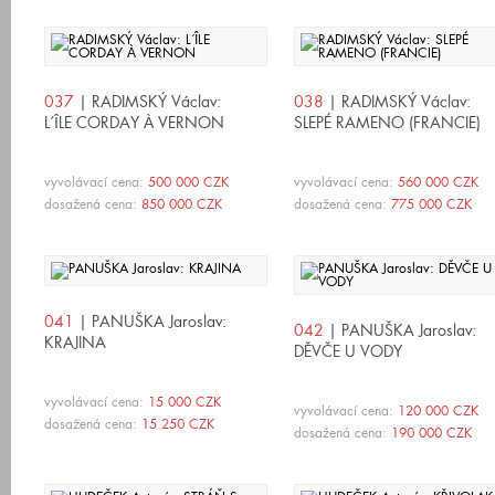
037
| RADIMSKÝ Václav:
038
| RADIMSKÝ Václav:
L´ÎLE CORDAY À VERNON
SLEPÉ RAMENO (FRANCIE)
vyvolávací cena:
500 000 CZK
vyvolávací cena:
560 000 CZK
dosažená cena:
850 000 CZK
dosažená cena:
775 000 CZK
041
| PANUŠKA Jaroslav:
042
| PANUŠKA Jaroslav:
KRAJINA
DĚVČE U VODY
vyvolávací cena:
15 000 CZK
vyvolávací cena:
120 000 CZK
dosažená cena:
15 250 CZK
dosažená cena:
190 000 CZK