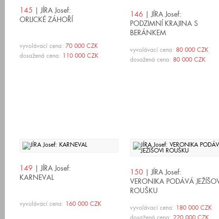
145
| JÍRA Josef:
146
| JÍRA Josef:
ORLICKÉ ZÁHOŘÍ
PODZIMNÍ KRAJINA S
BERÁNKEM
vyvolávací cena:
70 000 CZK
vyvolávací cena:
80 000 CZK
dosažená cena:
110 000 CZK
dosažená cena:
80 000 CZK
149
| JÍRA Josef:
150
| JÍRA Josef:
KARNEVAL
VERONIKA PODÁVÁ JEŽÍŠOV
ROUŠKU
vyvolávací cena:
160 000 CZK
vyvolávací cena:
180 000 CZK
dosažená cena:
220 000 CZK