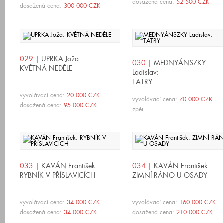
dosažená cena:
52 500 CZK
dosažená cena:
300 000 CZK
029
| UPRKA Joža:
030
| MEDNYÁNSZKY
KVĚTNÁ NEDĚLE
Ladislav:
TATRY
vyvolávací cena:
20 000 CZK
vyvolávací cena:
70 000 CZK
dosažená cena:
95 000 CZK
zpět
033
| KAVÁN František:
034
| KAVÁN František:
RYBNÍK V PŘÍSLAVICÍCH
ZIMNÍ RÁNO U OSADY
vyvolávací cena:
34 000 CZK
vyvolávací cena:
160 000 CZK
dosažená cena:
34 000 CZK
dosažená cena:
210 000 CZK