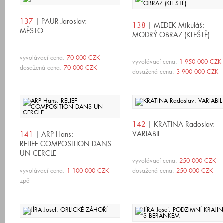
137
| PAUR Jaroslav:
138
| MEDEK Mikuláš:
MĚSTO
MODRÝ OBRAZ (KLEŠTĚ)
vyvolávací cena:
70 000 CZK
vyvolávací cena:
1 950 000 CZK
dosažená cena:
70 000 CZK
dosažená cena:
3 900 000 CZK
142
| KRATINA Radoslav:
VARIABIL
141
| ARP Hans:
RELIEF COMPOSITION DANS
UN CERCLE
vyvolávací cena:
250 000 CZK
vyvolávací cena:
1 100 000 CZK
dosažená cena:
250 000 CZK
zpět