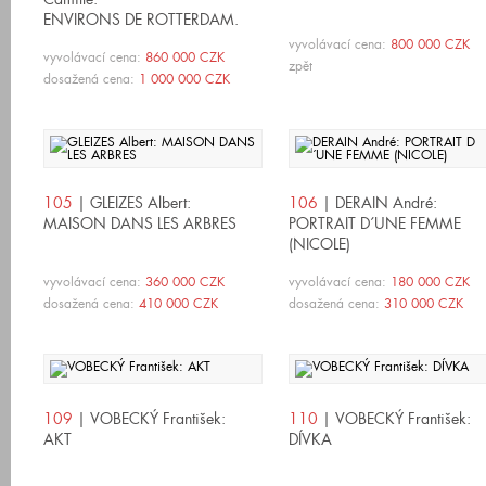
ENVIRONS DE ROTTERDAM.
MOULINS A VENT.
vyvolávací cena:
800 000 CZK
vyvolávací cena:
860 000 CZK
zpět
dosažená cena:
1 000 000 CZK
105
| GLEIZES Albert:
106
| DERAIN André:
MAISON DANS LES ARBRES
PORTRAIT D´UNE FEMME
(NICOLE)
vyvolávací cena:
360 000 CZK
vyvolávací cena:
180 000 CZK
dosažená cena:
410 000 CZK
dosažená cena:
310 000 CZK
109
| VOBECKÝ František:
110
| VOBECKÝ František:
AKT
DÍVKA