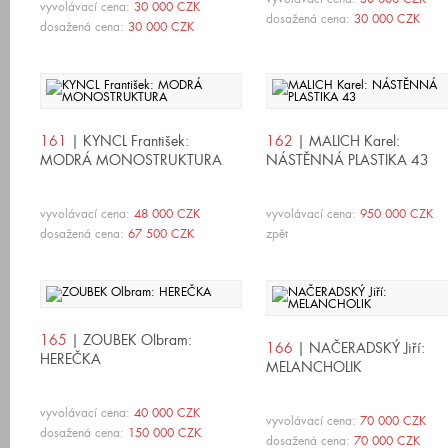
vyvolávací cena:
30 000 CZK
dosažená cena:
30 000 CZK
dosažená cena:
30 000 CZK
161
| KYNCL František:
162
| MALICH Karel:
MODRÁ MONOSTRUKTURA
NÁSTĚNNÁ PLASTIKA 43
vyvolávací cena:
48 000 CZK
vyvolávací cena:
950 000 CZK
dosažená cena:
67 500 CZK
zpět
165
| ZOUBEK Olbram:
166
| NAČERADSKÝ Jiří:
HEREČKA
MELANCHOLIK
vyvolávací cena:
40 000 CZK
vyvolávací cena:
70 000 CZK
dosažená cena:
150 000 CZK
dosažená cena:
70 000 CZK