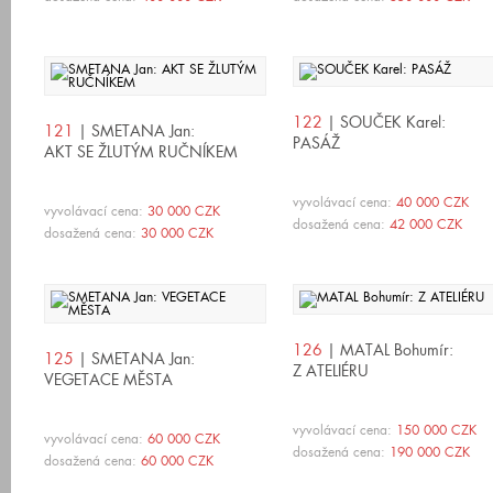
122
| SOUČEK Karel:
121
| SMETANA Jan:
PASÁŽ
AKT SE ŽLUTÝM RUČNÍKEM
vyvolávací cena:
40 000 CZK
vyvolávací cena:
30 000 CZK
dosažená cena:
42 000 CZK
dosažená cena:
30 000 CZK
126
| MATAL Bohumír:
125
| SMETANA Jan:
Z ATELIÉRU
VEGETACE MĚSTA
vyvolávací cena:
150 000 CZK
vyvolávací cena:
60 000 CZK
dosažená cena:
190 000 CZK
dosažená cena:
60 000 CZK