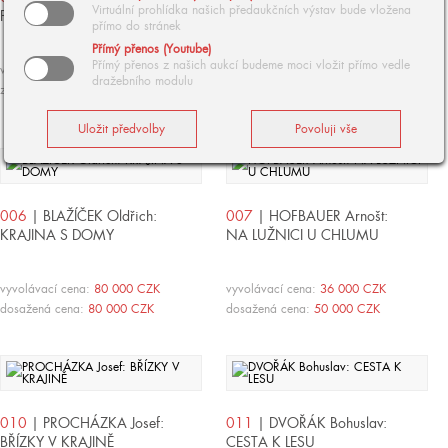
Virtuální prohlídka našich předaukčních výstav bude vložena
PINIOVÝ HÁJ
NUDVOJOVICE U TURNOVA
přímo do stránek
Přímý přenos (Youtube)
Přímý přenos z našich aukcí budeme moci vložit přímo vedle
vyvolávací cena:
90 000 CZK
vyvolávací cena:
900 000 CZK
dražebního modulu
zpět
dosažená cena:
1 100 000 CZK
006
| BLAŽÍČEK Oldřich:
007
| HOFBAUER Arnošt:
KRAJINA S DOMY
NA LUŽNICI U CHLUMU
vyvolávací cena:
80 000 CZK
vyvolávací cena:
36 000 CZK
dosažená cena:
80 000 CZK
dosažená cena:
50 000 CZK
010
| PROCHÁZKA Josef:
011
| DVOŘÁK Bohuslav:
BŘÍZKY V KRAJINĚ
CESTA K LESU