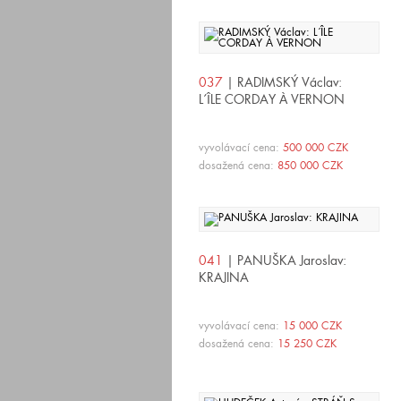
037
| RADIMSKÝ Václav:
L´ÎLE CORDAY À VERNON
vyvolávací cena:
500 000 CZK
dosažená cena:
850 000 CZK
041
| PANUŠKA Jaroslav:
KRAJINA
vyvolávací cena:
15 000 CZK
dosažená cena:
15 250 CZK