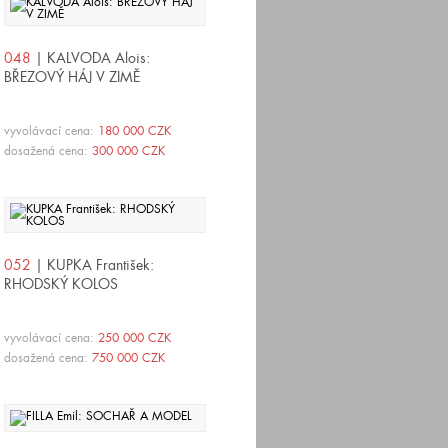
048
| KALVODA Alois:
BŘEZOVÝ HÁJ V ZIMĚ
vyvolávací cena:
180 000 CZK
dosažená cena:
300 000 CZK
052
| KUPKA František:
RHODSKÝ KOLOS
vyvolávací cena:
250 000 CZK
dosažená cena:
750 000 CZK