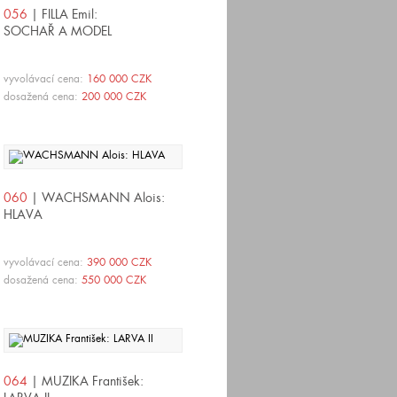
056
| FILLA Emil:
SOCHAŘ A MODEL
vyvolávací cena:
160 000 CZK
dosažená cena:
200 000 CZK
060
| WACHSMANN Alois:
HLAVA
vyvolávací cena:
390 000 CZK
dosažená cena:
550 000 CZK
064
| MUZIKA František: