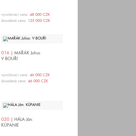
vyvolávací cena:
48 000 CZK
dosažená cena:
125 000 CZK
016
| MAŘÁK Julius:
V BOUŘI
vyvolávací cena:
46 000 CZK
dosažená cena:
46 000 CZK
020
| HÁLA Ján:
KÚPANIE