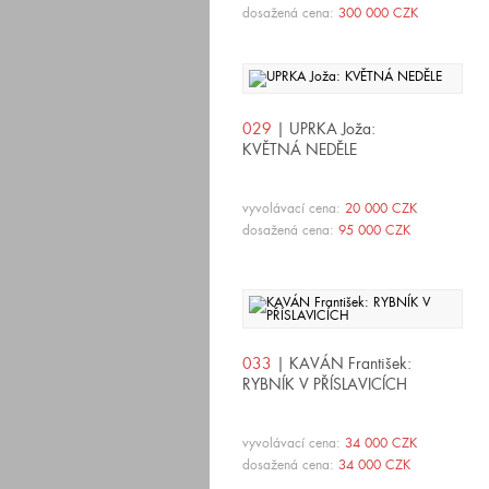
dosažená cena:
300 000 CZK
029
| UPRKA Joža:
KVĚTNÁ NEDĚLE
vyvolávací cena:
20 000 CZK
dosažená cena:
95 000 CZK
033
| KAVÁN František:
RYBNÍK V PŘÍSLAVICÍCH
vyvolávací cena:
34 000 CZK
dosažená cena:
34 000 CZK