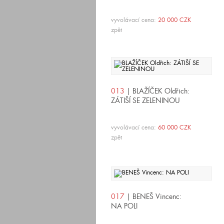
vyvolávací cena:
20 000 CZK
zpět
013
| BLAŽÍČEK Oldřich:
ZÁTIŠÍ SE ZELENINOU
vyvolávací cena:
60 000 CZK
zpět
017
| BENEŠ Vincenc:
NA POLI