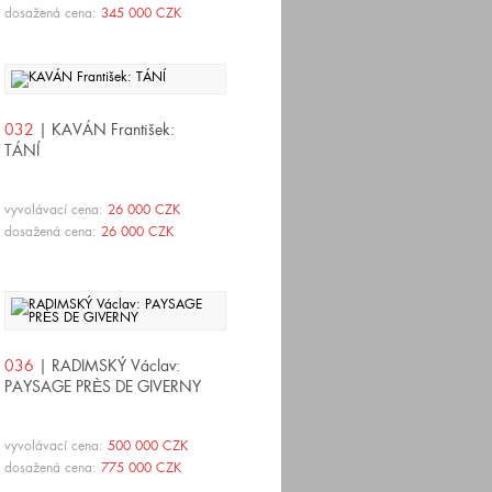
dosažená cena:
345 000 CZK
032
| KAVÁN František:
TÁNÍ
vyvolávací cena:
26 000 CZK
dosažená cena:
26 000 CZK
036
| RADIMSKÝ Václav:
PAYSAGE PRÈS DE GIVERNY
vyvolávací cena:
500 000 CZK
dosažená cena:
775 000 CZK