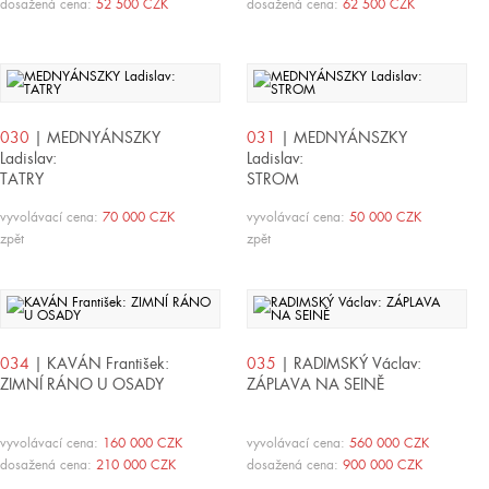
dosažená cena:
52 500 CZK
dosažená cena:
62 500 CZK
030
| MEDNYÁNSZKY
031
| MEDNYÁNSZKY
Ladislav:
Ladislav:
TATRY
STROM
vyvolávací cena:
70 000 CZK
vyvolávací cena:
50 000 CZK
zpět
zpět
034
| KAVÁN František:
035
| RADIMSKÝ Václav:
ZIMNÍ RÁNO U OSADY
ZÁPLAVA NA SEINĚ
vyvolávací cena:
160 000 CZK
vyvolávací cena:
560 000 CZK
dosažená cena:
210 000 CZK
dosažená cena:
900 000 CZK