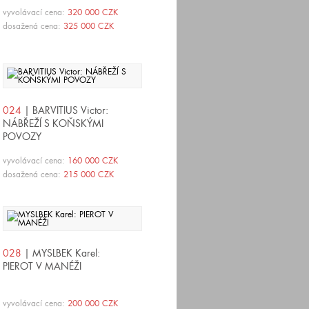
vyvolávací cena:
320 000 CZK
dosažená cena:
325 000 CZK
024
| BARVITIUS Victor:
NÁBŘEŽÍ S KOŇSKÝMI
POVOZY
vyvolávací cena:
160 000 CZK
dosažená cena:
215 000 CZK
028
| MYSLBEK Karel:
PIEROT V MANÉŽI
vyvolávací cena:
200 000 CZK