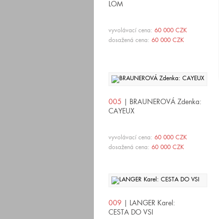
LOM
vyvolávací cena:
60 000 CZK
dosažená cena:
60 000 CZK
005
| BRAUNEROVÁ Zdenka:
CAYEUX
vyvolávací cena:
60 000 CZK
dosažená cena:
60 000 CZK
009
| LANGER Karel:
CESTA DO VSI