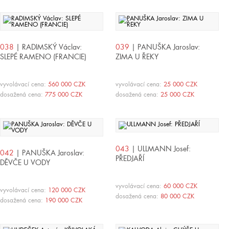
038
| RADIMSKÝ Václav:
039
| PANUŠKA Jaroslav:
SLEPÉ RAMENO (FRANCIE)
ZIMA U ŘEKY
vyvolávací cena:
560 000 CZK
vyvolávací cena:
25 000 CZK
dosažená cena:
775 000 CZK
dosažená cena:
25 000 CZK
043
| ULLMANN Josef:
042
| PANUŠKA Jaroslav:
PŘEDJAŘÍ
DĚVČE U VODY
vyvolávací cena:
60 000 CZK
vyvolávací cena:
120 000 CZK
dosažená cena:
80 000 CZK
dosažená cena:
190 000 CZK