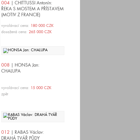
004
| CHITTUSSI Antonín:
ŘEKA S MOSTEM A PŘÍSTAVEM
(MOTIV Z FRANCIE)
vyvolávací cena:
180 000 CZK
dosažená cena:
265 000 CZK
008
| HONSA Jan:
CHALUPA
vyvolávací cena:
15 000 CZK
zpět
012
| RABAS Václav:
DRAHÁ TVÁŘ PŮDY