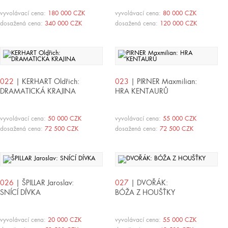
vyvolávací cena:
180 000 CZK
vyvolávací cena:
80 000 CZK
dosažená cena:
340 000 CZK
dosažená cena:
120 000 CZK
022
| KERHART Oldřich:
023
| PIRNER Maxmilian:
DRAMATICKÁ KRAJINA
HRA KENTAURŮ
vyvolávací cena:
50 000 CZK
vyvolávací cena:
55 000 CZK
dosažená cena:
72 500 CZK
dosažená cena:
72 500 CZK
026
| ŠPILLAR Jaroslav:
027
| DVOŘÁK:
SNÍCÍ DÍVKA
BÓŽA Z HOUŠŤKY
vyvolávací cena:
20 000 CZK
vyvolávací cena:
55 000 CZK