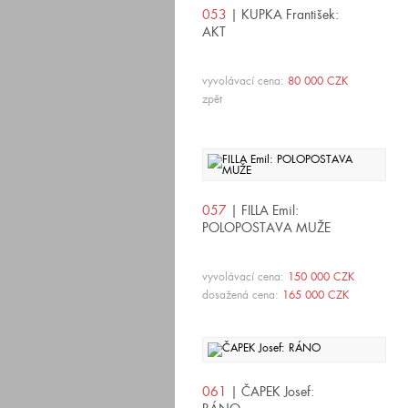
053
| KUPKA František:
AKT
vyvolávací cena:
80 000 CZK
zpět
057
| FILLA Emil:
POLOPOSTAVA MUŽE
vyvolávací cena:
150 000 CZK
dosažená cena:
165 000 CZK
061
| ČAPEK Josef: