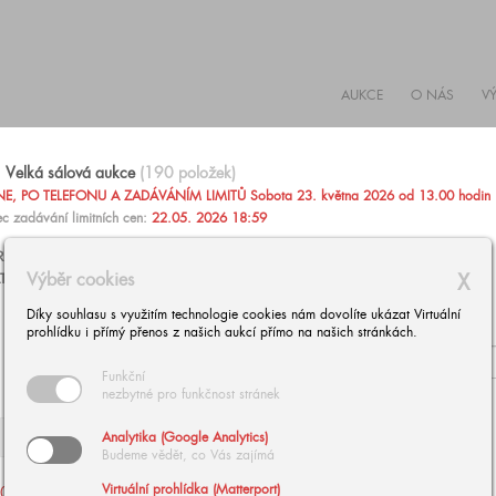
AUKCE
O NÁS
V
Velká sálová aukce
(190 položek)
, PO TELEFONU A ZADÁVÁNÍM LIMITŮ Sobota 23. května 2026 od 13.00 hodin
c zadávání limitních cen:
22.05. 2026 18:59
AŽIT PO TELEFONU NEBO ZADAT PEVNOU LIMITNÍ CENU
Výběr cookies
X
TARÍNU ZÁRUBOVOU, +420 602 293 023,
aukce@europeanarts.cz
Díky souhlasu s využitím technologie cookies nám dovolíte ukázat Virtuální
prohlídku i přímý přenos z našich aukcí přímo na našich stránkách.
Funkční
nezbytné pro funkčnost stránek
Analytika (Google Analytics)
Budeme vědět, co Vás zajímá
Virtuální prohlídka (Matterport)
002
| NOWOPACKÝ Jan:
003
| BUBÁK Alois: