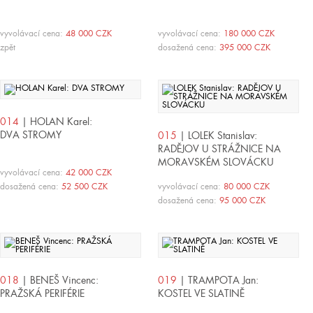
vyvolávací cena:
48 000 CZK
vyvolávací cena:
180 000 CZK
zpět
dosažená cena:
395 000 CZK
014
| HOLAN Karel:
DVA STROMY
015
| LOLEK Stanislav:
RADĚJOV U STRÁŽNICE NA
MORAVSKÉM SLOVÁCKU
vyvolávací cena:
42 000 CZK
dosažená cena:
52 500 CZK
vyvolávací cena:
80 000 CZK
dosažená cena:
95 000 CZK
018
| BENEŠ Vincenc:
019
| TRAMPOTA Jan:
PRAŽSKÁ PERIFÉRIE
KOSTEL VE SLATINĚ