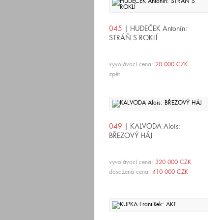
045
| HUDEČEK Antonín:
STRÁŇ S ROKLÍ
vyvolávací cena:
20 000 CZK
zpět
049
| KALVODA Alois:
BŘEZOVÝ HÁJ
vyvolávací cena:
320 000 CZK
dosažená cena:
410 000 CZK