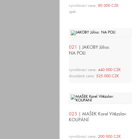
vyvolávací cena:
80 000 CZK
zpět
021
| JAKOBY Július:
NA POLI
vyvolávací cena:
440 000 CZK
dosažená cena:
525 000 CZK
025
| MAŠEK Karel Vítězslav:
KOUPÁNÍ
vyvolávací cena:
200 000 CZK