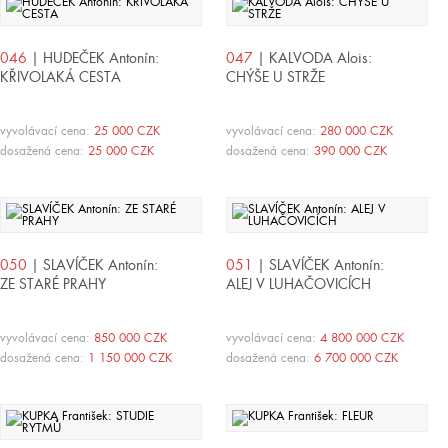
046
| HUDEČEK Antonín:
047
| KALVODA Alois:
KŘIVOLAKÁ CESTA
CHÝŠE U STRŽE
vyvolávací cena:
25 000 CZK
vyvolávací cena:
280 000 CZK
dosažená cena:
25 000 CZK
dosažená cena:
390 000 CZK
050
| SLAVÍČEK Antonín:
051
| SLAVÍČEK Antonín:
ZE STARÉ PRAHY
ALEJ V LUHAČOVICÍCH
vyvolávací cena:
850 000 CZK
vyvolávací cena:
4 800 000 CZK
dosažená cena:
1 150 000 CZK
dosažená cena:
6 700 000 CZK