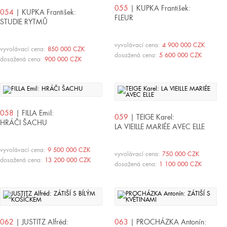
055
| KUPKA František:
054
| KUPKA František:
FLEUR
STUDIE RYTMŮ
vyvolávací cena:
4 900 000 CZK
vyvolávací cena:
850 000 CZK
dosažená cena:
5 600 000 CZK
dosažená cena:
900 000 CZK
058
| FILLA Emil:
059
| TEIGE Karel:
HRÁČI ŠACHU
LA VIEILLE MARIÉE AVEC ELLE
vyvolávací cena:
9 500 000 CZK
vyvolávací cena:
750 000 CZK
dosažená cena:
13 200 000 CZK
dosažená cena:
1 100 000 CZK
062
| JUSTITZ Alfréd:
063
| PROCHÁZKA Antonín: