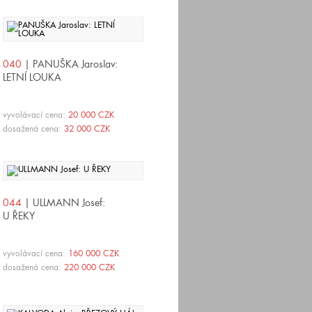
040
| PANUŠKA Jaroslav:
LETNÍ LOUKA
vyvolávací cena:
20 000 CZK
dosažená cena:
32 000 CZK
044
| ULLMANN Josef:
U ŘEKY
vyvolávací cena:
160 000 CZK
dosažená cena:
220 000 CZK