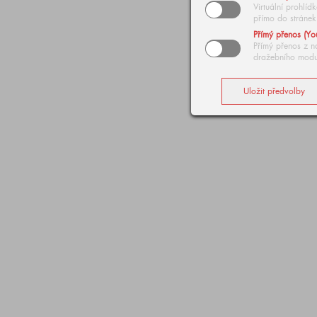
Virtuální prohlí
přímo do stránek
Přímý přenos (Yo
Přímý přenos z n
dražebního modu