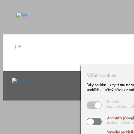
| 0x
Výběr cookies
Díky souhlasu s využitím tech
prohlídku i přímý přenos z na
Funkční
nezbytné pro fun
© Copyright 2026 European A
Analytika (Googl
Budeme vědět, c
Virtuální prohlíd