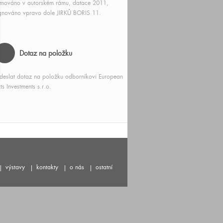
mováno v autorském rámu, datace 2011,
gnováno vpravo dole JIRKŮ BORIS 11.
Dotaz na položku
deslat dotaz na položku odborníkovi European
ts Investments s.r.o.
výstavy
kontakty
o nás
ostatní