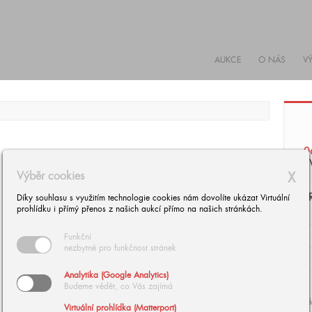
AUKCE
O NÁS
V
0
S
Výběr cookies
X
J
Díky souhlasu s využitím technologie cookies nám dovolíte ukázat Virtuální
prohlídku i přímý přenos z našich aukcí přímo na našich stránkách.
Funkční
nezbytné pro funkčnost stránek
Analytika (Google Analytics)
Budeme vědět, co Vás zajímá
Ak
Virtuální prohlídka (Matterport)