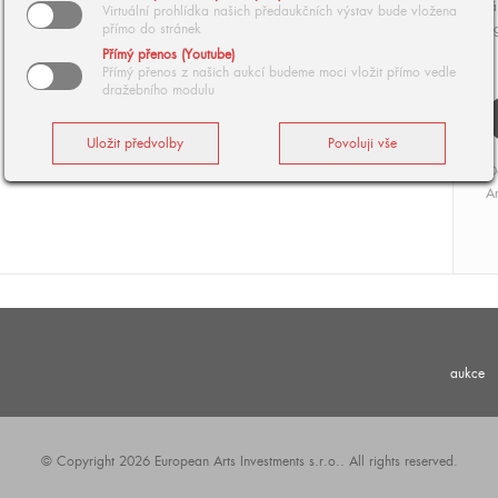
rá
Virtuální prohlídka našich předaukčních výstav bude vložena
přímo do stránek
si
Přímý přenos (Youtube)
Přímý přenos z našich aukcí budeme moci vložit přímo vedle
dražebního modulu
O
Ar
aukce
© Copyright 2026 European Arts Investments s.r.o.. All rights reserved.