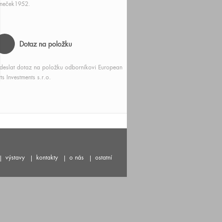
aneček1952.
Dotaz na položku
deslat dotaz na položku odborníkovi European
ts Investments s.r.o.
výstavy
kontakty
o nás
ostatní