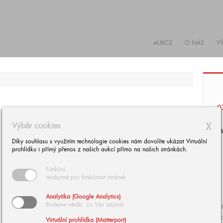
AUKCE
O NÁS
V
0
Výběr cookies
X
J
Díky souhlasu s využitím technologie cookies nám dovolíte ukázat Virtuální
prohlídku i přímý přenos z našich aukcí přímo na našich stránkách.
Funkční
nezbytné pro funkčnost stránek
Analytika (Google Analytics)
Budeme vědět, co Vás zajímá
Ol
da
Virtuální prohlídka (Matterport)