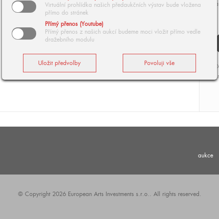
J
Virtuální prohlídka našich předaukčních výstav bude vložena
přímo do stránek
Přímý přenos (Youtube)
Přímý přenos z našich aukcí budeme moci vložit přímo vedle
dražebního modulu
O
Ar
aukce
© Copyright 2026 European Arts Investments s.r.o.. All rights reserved.