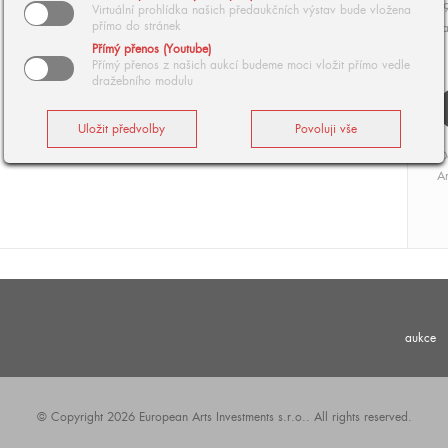
19
Virtuální prohlídka našich předaukčních výstav bude vložena
přímo do stránek
ka
Přímý přenos (Youtube)
Přímý přenos z našich aukcí budeme moci vložit přímo vedle
dražebního modulu
O
Ar
aukce
© Copyright 2026 European Arts Investments s.r.o.. All rights reserved.