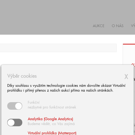
AUKCE
O NÁS
V
0
Výběr cookies
X
J
Díky souhlasu s využitím technologie cookies nám dovolíte ukázat Virtuální
prohlídku i přímý přenos z našich aukcí přímo na našich stránkách.
Funkční
nezbytné pro funkčnost stránek
Analytika (Google Analytics)
Budeme vědět, co Vás zajímá
Ak
rá
Virtuální prohlídka (Matterport)