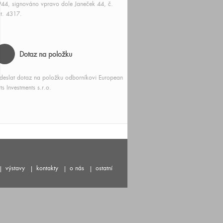
44, signováno vpravo dole Janeček 44, č.
t. 4317.
Dotaz na položku
deslat dotaz na položku odborníkovi European
ts Investments s.r.o.
výstavy
kontakty
o nás
ostatní