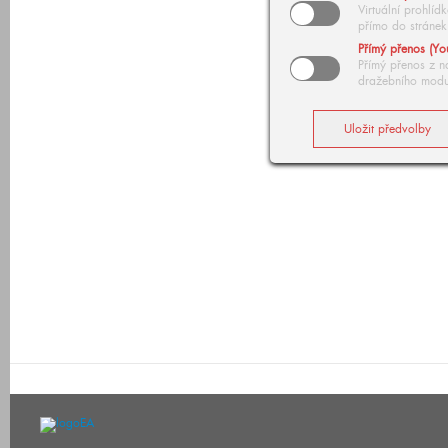
Virtuální prohlí
přímo do stránek
Přímý přenos (Yo
Přímý přenos z n
dražebního modu