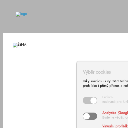
Výběr cookies
Díky souhlasu s využitím tech
prohlídku i přímý přenos z na
Funkční
nezbytné pro fun
Analytika (Googl
Budeme vědět, c
Virtuální prohlíd